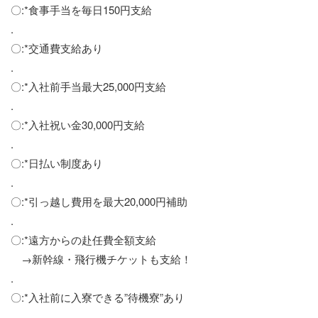
〇:*食事手当を毎日150円支給
.
〇:*交通費支給あり
.
〇:*入社前手当最大25,000円支給
.
〇:*入社祝い金30,000円支給
.
〇:*日払い制度あり
.
〇:*引っ越し費用を最大20,000円補助
.
〇:*遠方からの赴任費全額支給
→新幹線・飛行機チケットも支給！
.
〇:*入社前に入寮できる”待機寮”あり