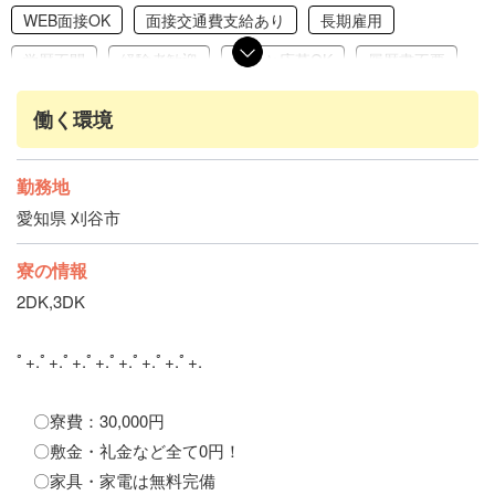
WEB面接OK
面接交通費支給あり
長期雇用
学歴不問
経験者歓迎
友達と応募OK
履歴書不要
赴任交通費支給
家具家電完備
引っ越し補助あり
働く環境
交通費支給
社会保険完備
勤務地
愛知県 刈谷市
寮の情報
2DK,3DK
ﾟ+.ﾟ+.ﾟ+.ﾟ+.ﾟ+.ﾟ+.ﾟ+.ﾟ+.
〇寮費：30,000円
〇敷金・礼金など全て0円！
〇家具・家電は無料完備