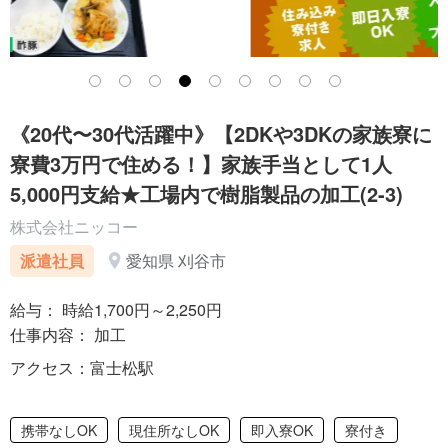
《20代〜30代活躍中》【2DKや3DKの家族寮に
寮費3万円で住める！】家族手当として1人
5,000円支給★工場内で樹脂製品の加工(2-3)
株式会社ニッコー
派遣社員
愛知県 刈谷市
給与： 時給1,700円～2,250円
仕事内容： 加工
アクセス：富士松駅
携帯なしOK
現住所なしOK
即入寮OK
寮付き