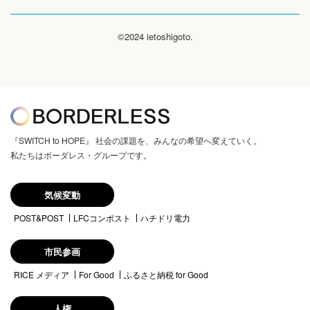
©2024 ietoshigoto.
『SWITCH to HOPE』 社会の課題を、みんなの希望へ変えていく。
私たちはボーダレス・グループです。
気候変動
POST&POST
LFCコンポスト
ハチドリ電力
市民参画
RICE メディア
For Good
ふるさと納税 for Good
人権