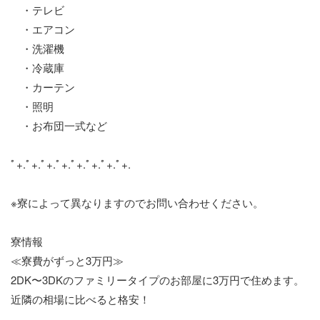
・テレビ
・エアコン
・洗濯機
・冷蔵庫
・カーテン
・照明
・お布団一式など
ﾟ+.ﾟ+.ﾟ+.ﾟ+.ﾟ+.ﾟ+.ﾟ+.ﾟ+.
※寮によって異なりますのでお問い合わせください。
寮情報
≪寮費がずっと3万円≫
2DK〜3DKのファミリータイプのお部屋に3万円で住めます。
近隣の相場に比べると格安！