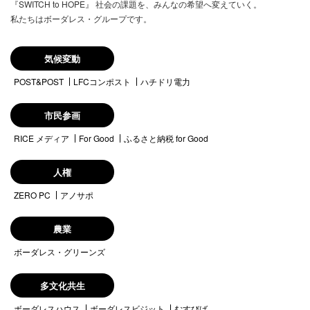
『SWITCH to HOPE』 社会の課題を、みんなの希望へ変えていく。
たはサービスの中断、一時停止、終了のいずれかの結果かに
私たちはボーダレス・グループです。
かかわらず、適用されます。この責任の制約は、権利侵害の
防止方法による本質的目的の不履行にかかわらず法律で許容
された最大の範囲で適用されます。
気候変動
POST&POST
LFCコンポスト
ハチドリ電力
【禁止事項】
利用者は、いえとしごとにおいて以下の行為をすることはで
市民参画
きません。
RICE メディア
For Good
ふるさと納税 for Good
虚偽の情報を登録し、提供する行為
第三者の著作権、商標権、プライバシー権、肖像権等すべて
人権
の法的権利を侵害する行為
犯罪的行為に結びつく行為
ZERO PC
アノサポ
公序良俗に反する行為
反社会的活動に関する行為
農業
法令、公序良俗に反する行為、またはそのおそれのある行為
ボーダレス・グリーンズ
いえとしごとで得た情報を利用しての営利を目的とした情報
提供等の行為
いえとしごとの運営の妨げとなる一切の行為
多文化共生
ボーダレスハウス
ボーダレスビジット
むすびば