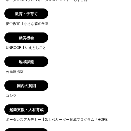
【検索結果の内容】
いえとしごとは、ホームページ内に掲載された求人情報を自
教育・子育て
動的に検索し、結果を作成しております。いえとしごとは、
検索結果として表示される内容に関して、カテゴリ分類目的
夢中教室
小さな森の学童
以外の内容確認をおこなっておりません。検索結果として表
示される情報の正確さ、信頼性、完全性、合法性、道徳性、
就労機会
著作権の許諾などについていえとしごとは一切の責任を負い
ません。
UNROOF
いえとしごと
【著作権】
地域課題
いえとしごとのレイアウト、デザインおよび構造に関する著
公民連携室
作権はRelight株式会社に帰属します。いえとしごとのホーム
ページや検索結果ページをWEBサイトで反映し、検索結果を
リフォーマットして表示することは禁じられています。
国内の貧困
コシツ
【その他】
ユーザーのみなさまといえとしごとの関係につきましては、
起業支援・人材育成
日本国法が適用されるものとします。万一、ユーザーのみな
さまといえとしごととの間に訴訟の必要が生じた場合には、
ボーダレスアカデミー
次世代リーダー育成プログラム「HOPE」
東京地方裁判所裁判所を第一審の専属的合意管轄裁判所とし
ます。