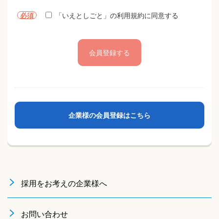
本サービスをご利用いただいた場合、以下の利用規約に同意
していただいたものとさせていただきます。
必須
「いえとしごと」の利用規約に同意する
【いえとしごとの定義】
いえとしごととはRelight株式会社が運営する、求職者及び求
人掲載企業ためのインターネット上の検索サイト及び、それ
に関連するサービスの総称を意味します。
いえとしごとをご利用になる方はいえとしごとにおいて入力
した情報の内容について責任を負うものとします。
企業様の会員登録はこちら
【利用規約の範囲】
ユーザーの皆様はいえとしごとの利用に関して適用される、
以下の利用規約を承認するものとします。
【利用規約の変更】
本利用規約は如何なる理由でも通知なしに変更する場合があ
採用をお考えの企業様へ
ります。
【サービスの変更・停止】
お問い合わせ
当社は、当サイトの全てまたは一部のサービスをいつでも、