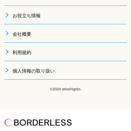
変更または停止することができるものとします。サービス変
更・停止の際、当社はできうる限りの方法で、利用者に対し
お役立ち情報
てその旨を事前に告知するものとします。但し、天災などや
むを得ぬ場合は事前に告知することなく、サービスを変更・
停止できるものとします。サービスの変更または停止に伴
会社概要
い、利用者に不利益や損害が発生した場合、当社は一切の責
任を負わないものとします。
利用規約
【責任の制約】
いかなる状況においても当社は、第三者を介したものも含
個人情報の取り扱い
め、本ソフトウェアまたはサービスの利用者による使用また
は誤用に対する責任を一切負いません。この責任の制約は、
当社が、そのような損害の可能性について通告されていた場
©2024 ietoshigoto.
合であっても、それが保証、契約、故意または無意識による
不法行為、その他に基づいているかどうかによらず、直接、
間接、付随、結果的、特殊、懲戒的および懲罰的損害賠償を
回避するために適用されます。この責任の制約は、損害が、
第三者を介したものも含め、本ソフトウェアまたはサービス
の使用または誤用および依存の結果であるか、本ソフトウェ
アまたはサービスを使用できないためか、本ソフトウェアま