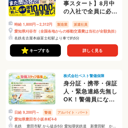
事スタート】8月中
の入社で全員に必ず
10,000円支給！所持
時給 1,800円～2,312円
製造業
派遣社員
金0円・家なし・携
愛知県刈谷市（全国各地からの移動交通費は当社が全額負担）
帯なしOK（67-54）
名鉄名古屋本線富士松駅より車で約5分
キープする
詳しく見る
株式会社ベスト警備保障
身分証・携帯・保証
人・緊急連絡先無し
OK！警備員になろ
う！！
日給 9,200円～
警備
アルバイト・パート
愛知県豊田市小坂本町4-8
名鉄 豊田市駅 から徒歩5分 愛知環状鉄道 新豊田駅 か...