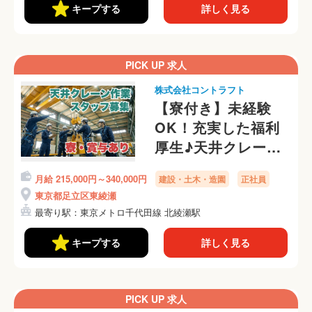
キープする
詳しく見る
PICK UP 求人
株式会社コントラフト
【寮付き】未経験
OK！充実した福利
厚生♪天井クレーン
の点検・修理・据付
月給 215,000円～340,000円
建設・土木・造園
正社員
スタッフ
東京都足立区東綾瀬
最寄り駅：東京メトロ千代田線 北綾瀬駅
キープする
詳しく見る
PICK UP 求人