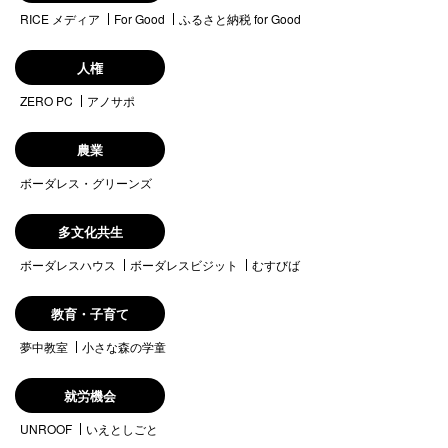
RICE メディア
For Good
ふるさと納税 for Good
人権
ZERO PC
アノサポ
農業
ボーダレス・グリーンズ
多文化共生
ボーダレスハウス
ボーダレスビジット
むすびば
教育・子育て
夢中教室
小さな森の学童
就労機会
UNROOF
いえとしごと