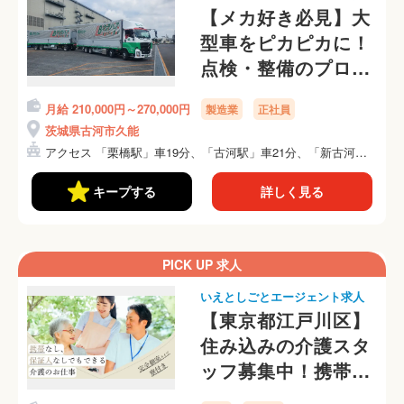
【メカ好き必見】大
型車をピカピカに！
点検・整備のプロを
目指しませんか？
月給 210,000円～270,000円
製造業
正社員
茨城県古河市久能
アクセス 「栗橋駅」車19分、「古河駅」車21分、「新古河
駅...
キープする
詳しく見る
PICK UP 求人
いえとしごとエージェント求人
【東京都江戸川区】
住み込みの介護スタ
ッフ募集中！携帯な
しOKです