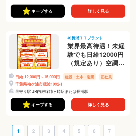
キープする
詳しく見る
㈱長浦ＴＴプラント
業界最高待遇！未経
験でも日給12000円
（規定あり）空調服
無料貸与！
日給 12,000円～15,000円
建設・土木・造園
正社員
千葉県袖ケ浦市蔵波1992-1
最寄り駅 JR内房線姉ヶ崎駅または長浦駅
キープする
詳しく見る
1
2
3
4
5
6
7