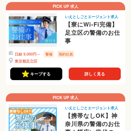
PICK UP 求人
いえとしごとエージェント求人
【寮にWi-Fi完備】
足立区の警備のお仕
事
日給 9,000円～
警備
契約社員
東京都足立区
キープする
詳しく見る
PICK UP 求人
いえとしごとエージェント求人
【携帯なしOK】神
奈川県の警備のお仕