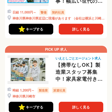
事！幅広い世代の方
が活躍中です
日給 11,000円～
警備
契約社員
神奈川県神奈川県近辺に現場があります （会社は横浜と川崎で
す）
キープする
詳しく見る
PICK UP 求人
いえとしごとエージェント求人
【携帯なしOK】製
造業スタッフ募集
中！家具家電付き個
室寮あり
時給 1,200円～
製造業
派遣社員
神奈川県川崎市
キープする
詳しく見る