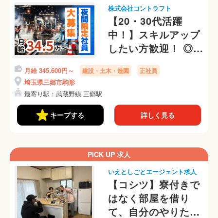
株式会社コントラフト
【20・30代活躍
中！】スキルアップ
したい方歓迎！ ◎社
員寮あり・直行直帰
月給 345,600円～
建設・土木・造園
正社員
OK！働きやすさ抜
埼玉県三郷市駒形
群な環境です！
最寄り駅：武蔵野線 三郷駅
キープする
詳しく見る
PICK UP 求人
いえとしごとエージェント求人
【コシツ】寮付きで
はなく部屋を借り
て、自分のやりたい