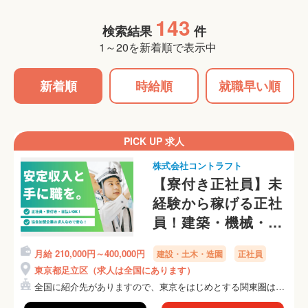
143
検索結果
件
1～20を新着順で表示中
新着順
時給順
就職早い順
PICK UP 求人
株式会社コントラフト
【寮付き正社員】未
経験から稼げる正社
員！建築・機械・保
守・施工管理など希
月給 210,000円～400,000円
建設・土木・造園
正社員
望に合う仕事を紹介
東京都足立区（求人は全国にあります）
します！
全国に紹介先がありますので、東京をはじめとする関東圏はも
ちろ...