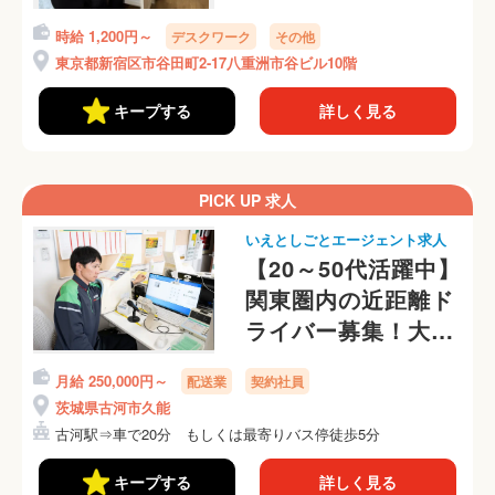
仕事に就きません
時給 1,200円～
デスクワーク
その他
か？
東京都新宿区市谷田町2-17八重洲市谷ビル10階
キープする
詳しく見る
PICK UP 求人
いえとしごとエージェント求人
【20～50代活躍中】
関東圏内の近距離ド
ライバー募集！大手
グループならではの
月給 250,000円～
配送業
契約社員
教育体制でステップ
茨城県古河市久能
アップ！
古河駅⇒車で20分 もしくは最寄りバス停徒歩5分
キープする
詳しく見る