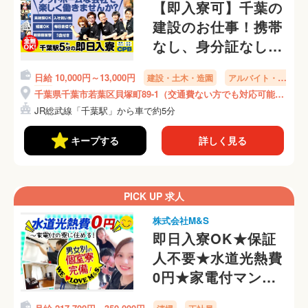
【即入寮可】千葉の
建設のお仕事！携帯
なし、身分証なし
OKです◎交通費な
日給 10,000円～13,000円
建設・土木・造園
アルバイト・パ
い方でも対応可能！
ート
千葉県千葉市若葉区貝塚町89-1（交通費ない方でも対応可能！
ご相談ください！
ご相談ください！）
JR総武線「千葉駅」から車で約5分
キープする
詳しく見る
PICK UP 求人
株式会社M&S
即日入寮OK★保証
人不要★水道光熱費
0円★家電付マンシ
ョンに即入居OK