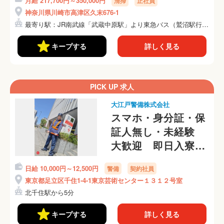
月給 217,700円～350,000円
清掃
正社員
神奈川県川崎市高津区久末676-1
最寄り駅：JR南武線「武蔵中原駅」より東急バス（鷲沼駅行
き）...
キープする
詳しく見る
PICK UP 求人
大江戸警備株式会社
スマホ・身分証・保
証人無し・未経験
大歓迎 即日入寮
可 ※交通費が無く
日給 10,000円～12,500円
警備
契約社員
迎えが必要な方は通
東京都足立区千住1-4-1東京芸術センター１３１２号室
話にて面接
北千住駅から5分
キープする
詳しく見る