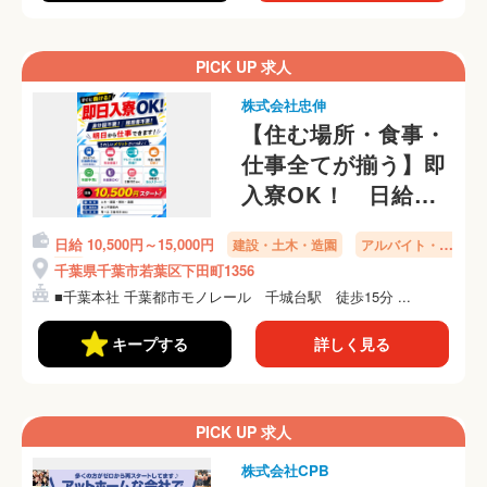
PICK UP 求人
株式会社忠伸
【住む場所・食事・
仕事全てが揃う】即
入寮OK！ 日給
10,500円～ 身分証
日給 10,500円～15,000円
建設・土木・造園
アルバイト・パ
無し・未経験者歓迎
ート
千葉県千葉市若葉区下田町1356
■千葉本社 千葉都市モノレール 千城台駅 徒歩15分 ...
キープする
詳しく見る
PICK UP 求人
株式会社CPB