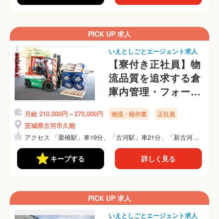
PICK UP 求人
いえとしごとエージェント求人
【寮付き正社員】物
流品質を追求する倉
庫内管理・フォーク
リフト作業スタッフ
月給 210,000円～270,000円
物流・軽作業
正社員
茨城県古河市久能
アクセス 「栗橋駅」車19分、「古河駅」車21分、「新古河
駅...
キープする
詳しく見る
PICK UP 求人
いえとしごとエージェント求人