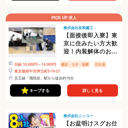
PICK UP 求人
株式会社友和建工
【面接後即入寮】東
京に住みたい方大歓
迎！内装解体のお仕
事
日給 10,000円～14,000円
建設・土木・造園
正社員
東京都府中市押立町5-14-27
京王線「飛田給」駅から徒歩約15分
キープする
詳しく見る
株式会社ニッコー
【お盆明けスグお仕