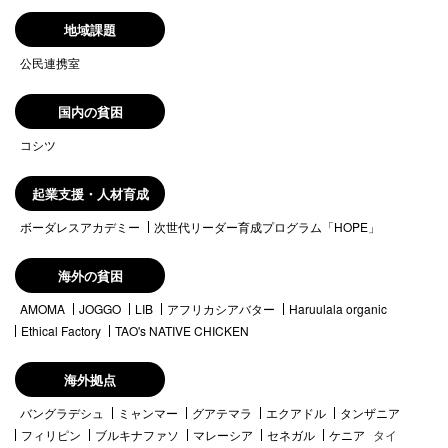
地域課題
公民連携室
国内の貧困
コシツ
起業支援・人材育成
ボーダレスアカデミー
次世代リーダー育成プログラム「HOPE」
海外の貧困
AMOMA
JOGGO
LIB
アフリカシアバター
Haruulala organic
Ethical Factory
TAO's NATIVE CHICKEN
海外拠点
バングラデシュ
ミャンマー
グアテマラ
エクアドル
タンザニア
フィリピン
ブルキナファソ
マレーシア
セネガル
ケニア
タイ