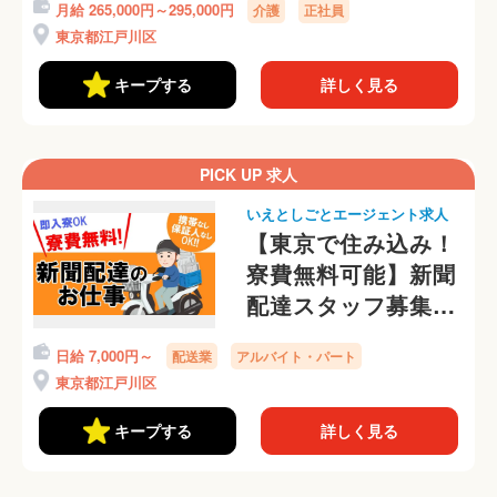
月給 265,000円～295,000円
介護
正社員
東京都江戸川区
キープする
詳しく見る
PICK UP 求人
いえとしごとエージェント求人
【東京で住み込み！
寮費無料可能】新聞
配達スタッフ募集
中！携帯番号なし
日給 7,000円～
配送業
アルバイト・パート
OKです
東京都江戸川区
キープする
詳しく見る