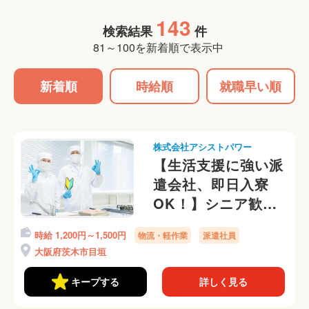
143
検索結果
件
81～100を新着順で表示中
新着順
時給順
就職早い順
株式会社アシストパワー
【生活支援に強い派
遣会社、即日入寮
OK！】シニア歓
迎！モクモクとヤサ
時給 1,200円～1,500円
物流・軽作業
派遣社員
イのピッキング・仕
大阪府茨木市目垣
分け作業！選べる勤
務時間帯◎
キープする
詳しく見る