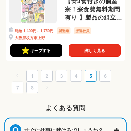
【☆3食付きの個室
寮！寮食費無料期間
有り 】製品の組立て
作業など！即日入
時給 1,400円～1,750円
製造業
派遣社員
寮・日払いOK◎
大阪府枚方市上野
キープする
詳しく見る
1
2
3
4
5
6
7
8
よくある質問
すぐに仕事に就けるでしょうか？
Q