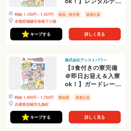
ok！】レンタルテン
トのかんたん補修業
時給 1,150円～1,437円
物流・軽作業
派遣社員
務！寮から送迎有＠
京都府城陽市奈島下小路
キープする
詳しく見る
株式会社アシストパワー
【3食付きの寮完備
＠即日お迎え＆入寮
ok！】ガードレール
の出荷、梱包作業
時給 1,400円～1,750円
製造業
派遣社員
勤務初日から日払い
兵庫県尼崎市丸島町
OK◎
キープする
詳しく見る