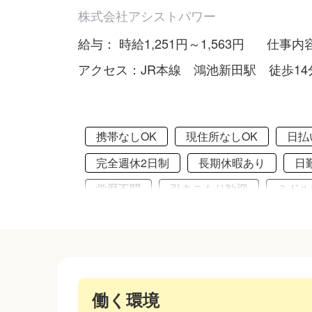
株式会社アシストパワー
給与： 時給1,251円～1,563円
仕事内
アクセス：JR本線 鴻池新田駅 徒歩14
携帯なしOK
現住所なしOK
日払
完全週休2日制
長期休暇あり
日
学歴不問
引きこもり歓迎
ミドル
保証人なしOK
服装自由
髪型自
社会保険完備
働く環境