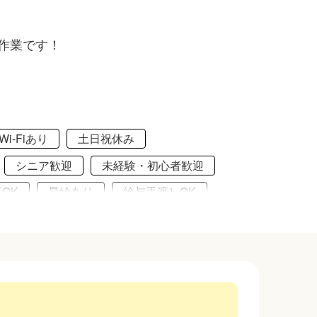
作業です！
i-Fiあり
土日祝休み
シニア歓迎
未経験・初心者歓迎
OK
昇給あり
給与手渡しOK
大浴場あり
バイク通勤OK