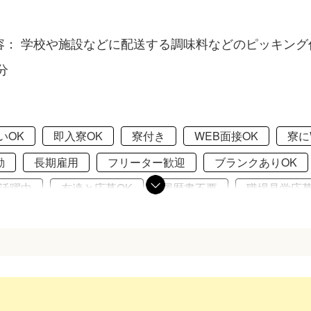
容： 学校や施設などに配送する調味料などのピッキング
分
いOK
即入寮OK
寮付き
WEB面接OK
寮にW
勤
長期雇用
フリーター歓迎
ブランクありOK
活躍中
友達と応募OK
履歴書不要
職場見学応募
由
髭（ヒゲ）OK
家具家電完備
食事補助あり