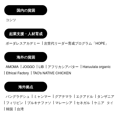
国内の貧困
コシツ
起業支援・人材育成
ボーダレスアカデミー
次世代リーダー育成プログラム「HOPE」
海外の貧困
AMOMA
JOGGO
LIB
アフリカシアバター
Haruulala organic
Ethical Factory
TAO's NATIVE CHICKEN
海外拠点
バングラデシュ
ミャンマー
グアテマラ
エクアドル
タンザニア
フィリピン
ブルキナファソ
マレーシア
セネガル
ケニア
タイ
韓国
台湾