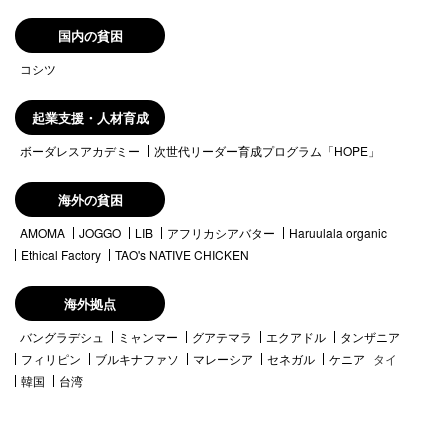
国内の貧困
コシツ
起業支援・人材育成
ボーダレスアカデミー
次世代リーダー育成プログラム「HOPE」
海外の貧困
AMOMA
JOGGO
LIB
アフリカシアバター
Haruulala organic
Ethical Factory
TAO's NATIVE CHICKEN
海外拠点
バングラデシュ
ミャンマー
グアテマラ
エクアドル
タンザニア
フィリピン
ブルキナファソ
マレーシア
セネガル
ケニア
タイ
韓国
台湾