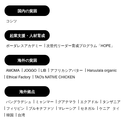
国内の貧困
コシツ
起業支援・人材育成
ボーダレスアカデミー
次世代リーダー育成プログラム「HOPE」
海外の貧困
AMOMA
JOGGO
LIB
アフリカシアバター
Haruulala organic
Ethical Factory
TAO's NATIVE CHICKEN
海外拠点
バングラデシュ
ミャンマー
グアテマラ
エクアドル
タンザニア
フィリピン
ブルキナファソ
マレーシア
セネガル
ケニア
タイ
韓国
台湾