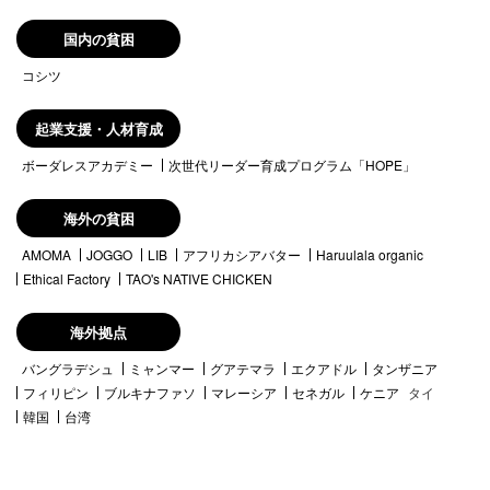
国内の貧困
コシツ
起業支援・人材育成
ボーダレスアカデミー
次世代リーダー育成プログラム「HOPE」
海外の貧困
AMOMA
JOGGO
LIB
アフリカシアバター
Haruulala organic
Ethical Factory
TAO's NATIVE CHICKEN
海外拠点
バングラデシュ
ミャンマー
グアテマラ
エクアドル
タンザニア
フィリピン
ブルキナファソ
マレーシア
セネガル
ケニア
タイ
韓国
台湾