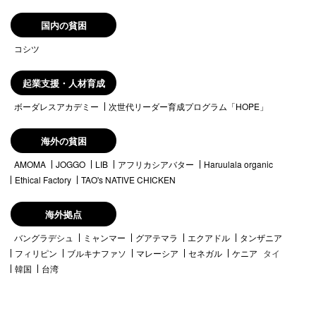
国内の貧困
コシツ
起業支援・人材育成
ボーダレスアカデミー
次世代リーダー育成プログラム「HOPE」
海外の貧困
AMOMA
JOGGO
LIB
アフリカシアバター
Haruulala organic
Ethical Factory
TAO's NATIVE CHICKEN
海外拠点
バングラデシュ
ミャンマー
グアテマラ
エクアドル
タンザニア
フィリピン
ブルキナファソ
マレーシア
セネガル
ケニア
タイ
韓国
台湾