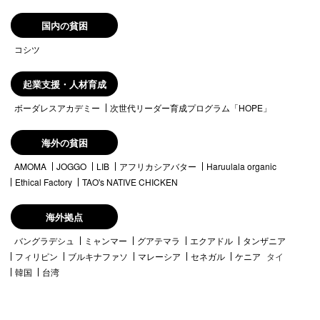
国内の貧困
コシツ
起業支援・人材育成
ボーダレスアカデミー
次世代リーダー育成プログラム「HOPE」
海外の貧困
AMOMA
JOGGO
LIB
アフリカシアバター
Haruulala organic
Ethical Factory
TAO's NATIVE CHICKEN
海外拠点
バングラデシュ
ミャンマー
グアテマラ
エクアドル
タンザニア
フィリピン
ブルキナファソ
マレーシア
セネガル
ケニア
タイ
韓国
台湾