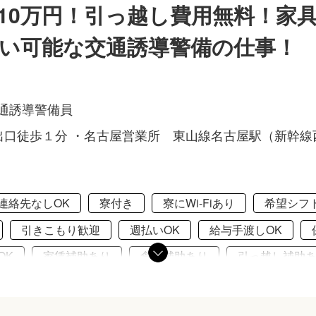
10万円！引っ越し費用無料！家
い可能な交通誘導警備の仕事！
交通誘導警備員
口徒歩１分 ・名古屋営業所 東山線名古屋駅（新幹線
連絡先なしOK
寮付き
寮にWi-Fiあり
希望シフ
引きこもり歓迎
週払いOK
給与手渡しOK
OK
家賃補助あり
食事補助あり
引っ越し補助