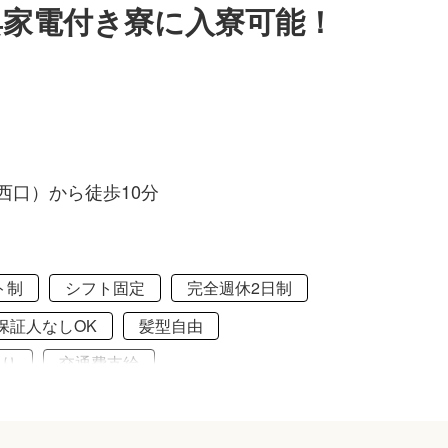
具家電付き寮に入寮可能！
西口）から徒歩10分
ト制
シフト固定
完全週休2日制
保証人なしOK
髪型自由
あり
交通費支給