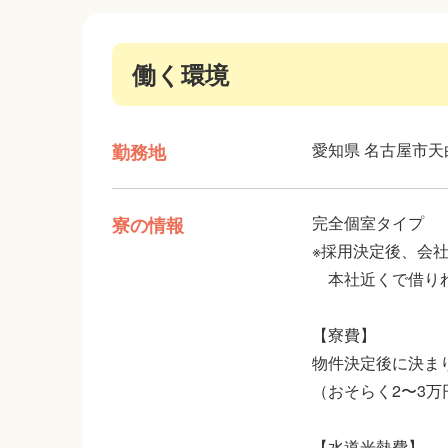
働く環境
愛知県 名古屋市天
勤務地
完全個室タイプ
寮の情報
※採用決定後、会
本社近くで借りれ
【寮費】
物件決定後に決ま
（おそらく2〜3
【水道光熱費】