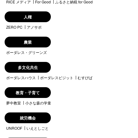
RICE メディア
For Good
ふるさと納税 for Good
人権
ZERO PC
アノサポ
農業
ボーダレス・グリーンズ
多文化共生
ボーダレスハウス
ボーダレスビジット
むすびば
教育・子育て
夢中教室
小さな森の学童
就労機会
UNROOF
いえとしごと