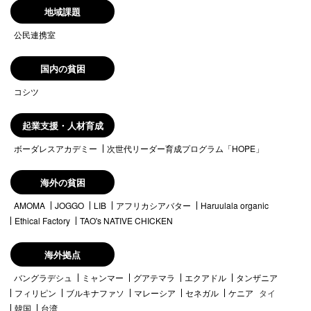
地域課題
公民連携室
国内の貧困
コシツ
起業支援・人材育成
ボーダレスアカデミー
次世代リーダー育成プログラム「HOPE」
海外の貧困
AMOMA
JOGGO
LIB
アフリカシアバター
Haruulala organic
Ethical Factory
TAO's NATIVE CHICKEN
海外拠点
バングラデシュ
ミャンマー
グアテマラ
エクアドル
タンザニア
フィリピン
ブルキナファソ
マレーシア
セネガル
ケニア
タイ
韓国
台湾