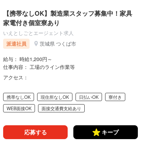
【携帯なしOK】製造業スタッフ募集中！家具
家電付き個室寮あり
いえとしごとエージェント求人
派遣社員
茨城県 つくば市
給与： 時給1,200円～
仕事内容： 工場のライン作業等
アクセス：
携帯なしOK
現住所なしOK
日払いOK
寮付き
WEB面接OK
面接交通費支給あり
応募する
キープ