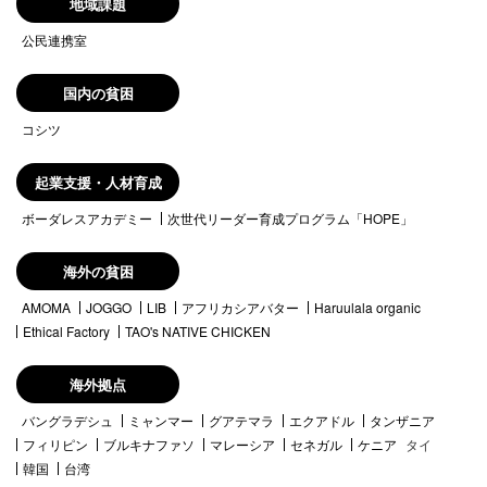
地域課題
公民連携室
国内の貧困
コシツ
起業支援・人材育成
ボーダレスアカデミー
次世代リーダー育成プログラム「HOPE」
海外の貧困
AMOMA
JOGGO
LIB
アフリカシアバター
Haruulala organic
Ethical Factory
TAO's NATIVE CHICKEN
海外拠点
バングラデシュ
ミャンマー
グアテマラ
エクアドル
タンザニア
フィリピン
ブルキナファソ
マレーシア
セネガル
ケニア
タイ
韓国
台湾