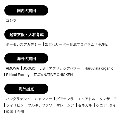
国内の貧困
コシツ
起業支援・人材育成
ボーダレスアカデミー
次世代リーダー育成プログラム「HOPE」
海外の貧困
AMOMA
JOGGO
LIB
アフリカシアバター
Haruulala organic
Ethical Factory
TAO's NATIVE CHICKEN
海外拠点
バングラデシュ
ミャンマー
グアテマラ
エクアドル
タンザニア
フィリピン
ブルキナファソ
マレーシア
セネガル
ケニア
タイ
韓国
台湾