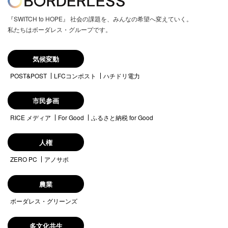
『SWITCH to HOPE』 社会の課題を、みんなの希望へ変えていく。
私たちはボーダレス・グループです。
気候変動
POST&POST
LFCコンポスト
ハチドリ電力
市民参画
RICE メディア
For Good
ふるさと納税 for Good
人権
ZERO PC
アノサポ
農業
ボーダレス・グリーンズ
多文化共生