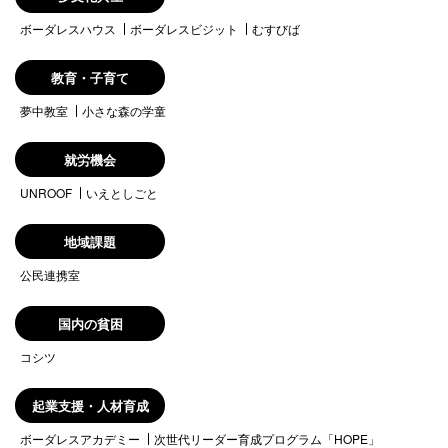
ボーダレスハウス
ボーダレスビジット
むすびば
教育・子育て
夢中教室
小さな森の学童
就労機会
UNROOF
いえとしごと
地域課題
公民連携室
国内の貧困
コシツ
起業支援・人材育成
ボーダレスアカデミー
次世代リーダー育成プログラム「HOPE」