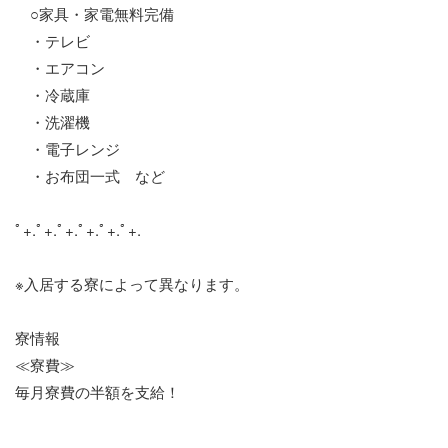
○家具・家電無料完備
・テレビ
・エアコン
・冷蔵庫
・洗濯機
・電子レンジ
・お布団一式 など
ﾟ+.ﾟ+.ﾟ+.ﾟ+.ﾟ+.ﾟ+.
※入居する寮によって異なります。
寮情報
≪寮費≫
毎月寮費の半額を支給！