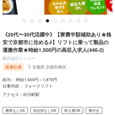
《20代〜30代活躍中》【寮費半額補助あり★格
安で京都市に住める♪】リフトに乗って製品の
運搬作業★時給1,500円の高収入求人(446-2)
株式会社ニッコー
派遣社員
京都府 京都市南区
給与： 時給1,500円～1,875円
仕事内容： フォークリフト
アクセス：向日町駅
携帯なしOK
現住所なしOK
即入寮OK
寮付き