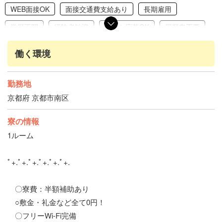
WEB面接OK
面接交通費支給あり
長期雇用
学歴不問
経験者歓迎
友達と応募OK
履歴書不要
赴任交通費支給
家具家電完備
引っ越し補助あり
働く環境
交通費支給
社会保険完備
勤務地
京都府 京都市南区
寮の情報
1ルーム
ﾟ+.ﾟ+.ﾟ+.ﾟ+.ﾟ+.ﾟ+.
〇寮費：半額補助あり
○敷金・礼金など全て0円！
〇フリーWi-Fi完備