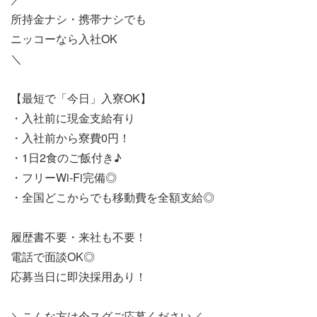
所持金ナシ・携帯ナシでも
ニッコーなら入社OK
＼
【最短で「今日」入寮OK】
・入社前に現金支給有り
・入社前から寮費0円！
・1日2食のご飯付き♪
・フリーWi-Fi完備◎
・全国どこからでも移動費を全額支給◎
履歴書不要・来社も不要！
電話で面談OK◎
応募当日に即決採用あり！
＼こんな方は今スグご応募ください／