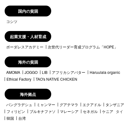
国内の貧困
コシツ
起業支援・人材育成
ボーダレスアカデミー
次世代リーダー育成プログラム「HOPE」
海外の貧困
AMOMA
JOGGO
LIB
アフリカシアバター
Haruulala organic
Ethical Factory
TAO's NATIVE CHICKEN
海外拠点
バングラデシュ
ミャンマー
グアテマラ
エクアドル
タンザニア
フィリピン
ブルキナファソ
マレーシア
セネガル
ケニア
タイ
韓国
台湾