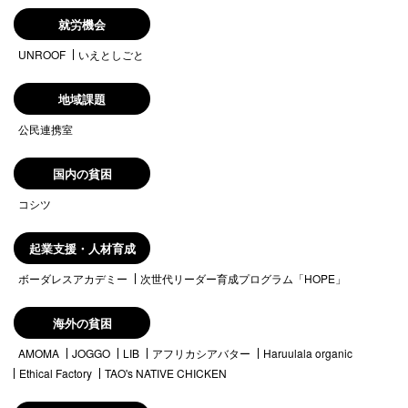
就労機会
UNROOF
いえとしごと
地域課題
公民連携室
国内の貧困
コシツ
起業支援・人材育成
ボーダレスアカデミー
次世代リーダー育成プログラム「HOPE」
海外の貧困
AMOMA
JOGGO
LIB
アフリカシアバター
Haruulala organic
Ethical Factory
TAO's NATIVE CHICKEN