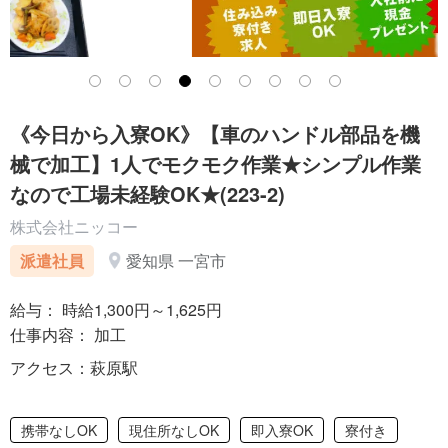
《今日から入寮OK》【車のハンドル部品を機
械で加工】1人でモクモク作業★シンプル作業
なので工場未経験OK★(223-2)
株式会社ニッコー
派遣社員
愛知県 一宮市
給与： 時給1,300円～1,625円
仕事内容： 加工
アクセス：萩原駅
携帯なしOK
現住所なしOK
即入寮OK
寮付き