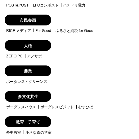
POST&POST
LFCコンポスト
ハチドリ電力
市民参画
RICE メディア
For Good
ふるさと納税 for Good
人権
ZERO PC
アノサポ
農業
ボーダレス・グリーンズ
多文化共生
ボーダレスハウス
ボーダレスビジット
むすびば
教育・子育て
夢中教室
小さな森の学童