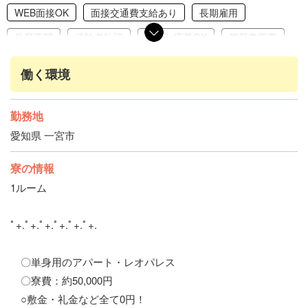
WEB面接OK
面接交通費支給あり
長期雇用
学歴不問
経験者歓迎
友達と応募OK
履歴書不要
赴任交通費支給
家具家電完備
引っ越し補助あり
働く環境
交通費支給
社会保険完備
勤務地
愛知県 一宮市
寮の情報
1ルーム
ﾟ+.ﾟ+.ﾟ+.ﾟ+.ﾟ+.ﾟ+.
〇単身用のアパート・レオパレス
〇寮費：約50,000円
○敷金・礼金など全て0円！