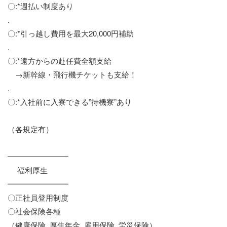
〇:*週払い制度あり
.
〇:*引っ越し費用を最大20,000円補助
.
〇:*遠方からの赴任費全額支給
→新幹線・飛行機チケットも支給！
.
〇:*入社前に入寮できる”待機寮”あり
（各規定有）
━━━━━━━━
福利厚生
━━━━━━━━
〇正社員登用制度
〇社会保険各種
（健康保険, 厚生年金, 雇用保険, 労災保険）