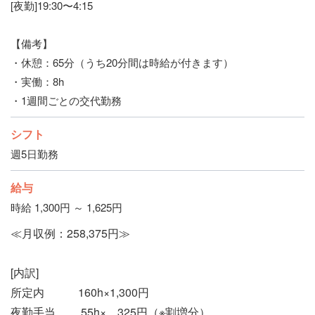
[夜勤]19:30〜4:15
【備考】
・休憩：65分（うち20分間は時給が付きます）
・実働：8h
・1週間ごとの交代勤務
シフト
週5日勤務
給与
時給 1,300円 ～ 1,625円
≪月収例：258,375円≫
[内訳]
所定内 160h×1,300円
夜勤手当 55h× 325円（※割増分）