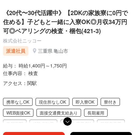
《20代〜30代活躍中》【2DKの家族寮に0円で
住める】子どもと一緒に入寮OK◎月収34万円
可◎ベアリングの検査・梱包(421-3)
株式会社ニッコー
派遣社員
三重県 亀山市
給与： 時給1,400円～1,750円
仕事内容： 検査
アクセス：関駅
携帯なしOK
現住所なしOK
即入寮OK
寮付き
WEB面接OK
面接交通費支給あり
長期雇用
学歴不問
経験者歓迎
友達と応募OK
履歴書不要
赴任交通費支給
家具家電完備
引っ越し補助あり