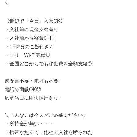
＼
【最短で「今日」入寮OK】
・入社前に現金支給有り
・入社前から寮費0円！
・1日2食のご飯付き♪
・フリーWi-Fi完備◎
・全国どこからでも移動費を全額支給◎
履歴書不要・来社も不要！
電話で面談OK◎
応募当日に即決採用あり！
＼こんな方は今スグご応募ください／
・所持金が無い・・・
・携帯が無くて、他社で入社を断られた