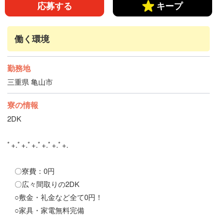
応募する
キープ
交通費支給
社会保険完備
働く環境
勤務地
三重県 亀山市
寮の情報
2DK
ﾟ+.ﾟ+.ﾟ+.ﾟ+.ﾟ+.ﾟ+.
〇寮費：0円
〇広々間取りの2DK
○敷金・礼金など全て0円！
○家具・家電無料完備