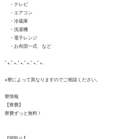
・テレビ
・エアコン
・冷蔵庫
・洗濯機
・電子レンジ
・お布団一式 など
ﾟ+.ﾟ+.ﾟ+.ﾟ+.ﾟ+.ﾟ+.
※寮によって異なりますのでご相談ください。
寮情報
【寮費】
寮費ずっと無料！
【間取り】