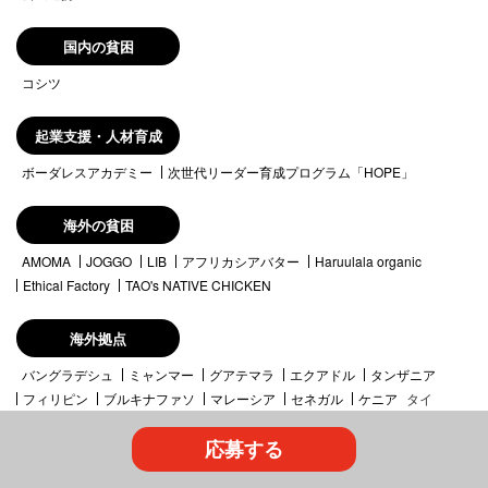
国内の貧困
コシツ
起業支援・人材育成
ボーダレスアカデミー
次世代リーダー育成プログラム「HOPE」
海外の貧困
AMOMA
JOGGO
LIB
アフリカシアバター
Haruulala organic
Ethical Factory
TAO's NATIVE CHICKEN
海外拠点
バングラデシュ
ミャンマー
グアテマラ
エクアドル
タンザニア
フィリピン
ブルキナファソ
マレーシア
セネガル
ケニア
タイ
韓国
台湾
応募する