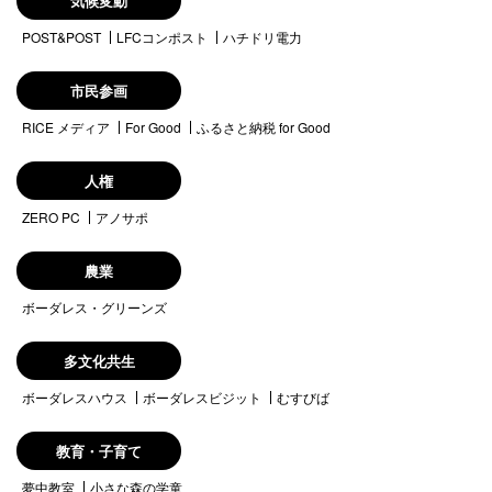
気候変動
POST&POST
LFCコンポスト
ハチドリ電力
市民参画
RICE メディア
For Good
ふるさと納税 for Good
人権
ZERO PC
アノサポ
農業
ボーダレス・グリーンズ
多文化共生
ボーダレスハウス
ボーダレスビジット
むすびば
教育・子育て
夢中教室
小さな森の学童