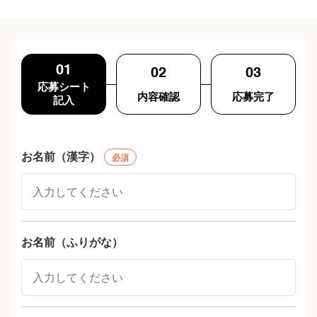
01
02
03
応募シート
内容確認
応募完了
記入
お名前（漢字）
必須
お名前（ふりがな）