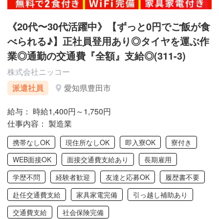
《20代〜30代活躍中》【ずっと0円でご飯が食
べられる♪】正社員登用あり◎タイヤを運ぶ作
業◎通勤の交通費『全額』支給◎(311-3)
株式会社ニッコー
派遣社員
愛知県豊田市
給与： 時給1,400円～1,750円
仕事内容： 製造業
携帯なしOK
現住所なしOK
即入寮OK
寮付き
WEB面接OK
面接交通費支給あり
長期雇用
学歴不問
経験者歓迎
友達と応募OK
履歴書不要
赴任交通費支給
家具家電完備
引っ越し補助あり
交通費支給
社会保険完備