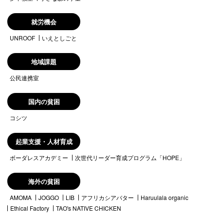
就労機会
UNROOF
いえとしごと
地域課題
公民連携室
国内の貧困
コシツ
起業支援・人材育成
ボーダレスアカデミー
次世代リーダー育成プログラム「HOPE」
海外の貧困
AMOMA
JOGGO
LIB
アフリカシアバター
Haruulala organic
Ethical Factory
TAO's NATIVE CHICKEN