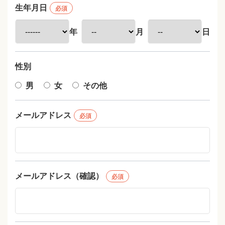
生年月日
必須
年
月
日
性別
男
女
その他
メールアドレス
必須
メールアドレス（確認）
必須