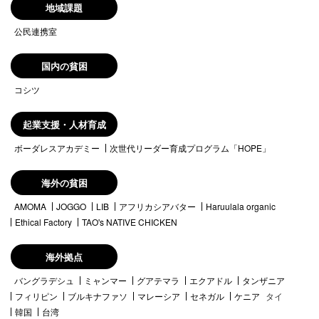
地域課題
公民連携室
国内の貧困
コシツ
起業支援・人材育成
ボーダレスアカデミー
次世代リーダー育成プログラム「HOPE」
海外の貧困
AMOMA
JOGGO
LIB
アフリカシアバター
Haruulala organic
Ethical Factory
TAO's NATIVE CHICKEN
海外拠点
バングラデシュ
ミャンマー
グアテマラ
エクアドル
タンザニア
フィリピン
ブルキナファソ
マレーシア
セネガル
ケニア
タイ
韓国
台湾