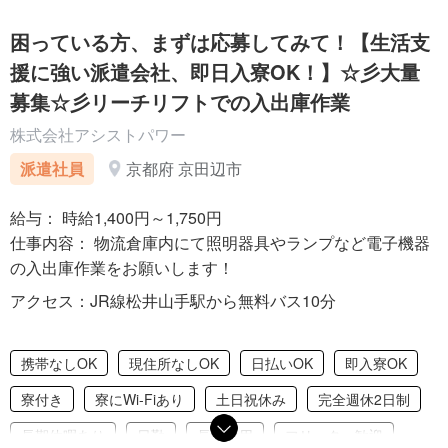
困っている方、まずは応募してみて！【生活支
援に強い派遣会社、即日入寮OK！】☆彡大量
募集☆彡リーチリフトでの入出庫作業
株式会社アシストパワー
派遣社員
京都府 京田辺市
給与： 時給1,400円～1,750円
仕事内容： 物流倉庫内にて照明器具やランプなど電子機器
の入出庫作業をお願いします！
アクセス：JR線松井山手駅から無料バス10分
携帯なしOK
現住所なしOK
日払いOK
即入寮OK
寮付き
寮にWi-Fiあり
土日祝休み
完全週休2日制
長期休暇あり
日勤
長期雇用
フリーター歓迎