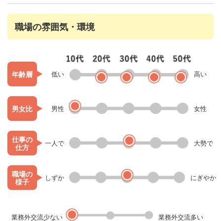
職場の雰囲気・環境
年齢層
低い
高い
男女比
男性
女性
仕事の
一人で
大勢で
仕方
職場の
しずか
にぎやか
様子
業務外交流少ない
業務外交流多い