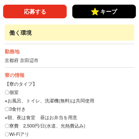
ブランクありOK
未経験・初心者歓迎
学歴不問
応募する
キープ
引きこもり歓迎
友達と応募OK
履歴書不要
職場見学応募OK
昇給あり
家具家電完備
働く環境
大浴場あり
バイク通勤OK
交通費支給
勤務地
社会保険完備
京都府 京田辺市
寮の情報
【寮のタイプ】
〇個室
※お風呂、トイレ、洗濯機(無料)は共同使用
〇3食付き
※朝、夜は食堂 昼はお弁当を用意
〇寮費 2,500円/日(水道、光熱費込み)
〇Wi-Fiアリ