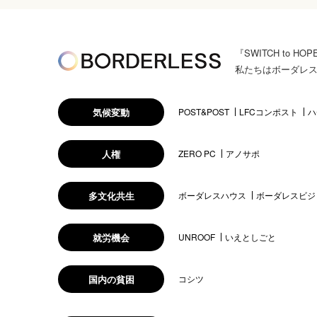
『SWITCH to
私たちはボーダレ
気候変動
POST&POST
LFCコンポスト
ハ
人権
ZERO PC
アノサポ
多文化共生
ボーダレスハウス
ボーダレスビジ
就労機会
UNROOF
いえとしごと
国内の貧困
コシツ