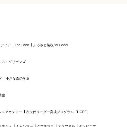
 メディア
For Good
ふるさと納税 for Good
レス・グリーンズ
室
小さな森の学童
携室
レスアカデミー
次世代リーダー育成プログラム「HOPE」
ラデシュ
ミャンマー
グアテマラ
エクアドル
タンザニア