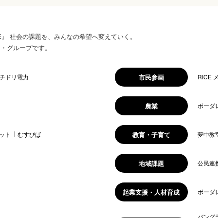
 HOPE』 社会の課題を、みんなの希望へ変えていく。
ス・グループです。
市民参画
チドリ電力
RICE
農業
ボーダ
教育・子育て
ット
むすびば
夢中教
地域課題
公民連
起業支援・人材育成
ボーダ
バング