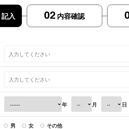
02
ト
記入
内容確認
年
月
日
男
女
その他