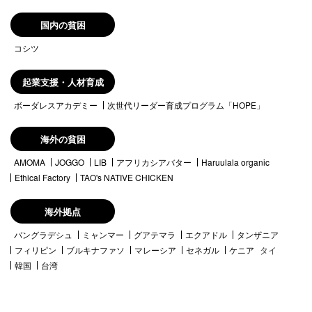
国内の貧困
コシツ
起業支援・人材育成
ボーダレスアカデミー
次世代リーダー育成プログラム「HOPE」
海外の貧困
AMOMA
JOGGO
LIB
アフリカシアバター
Haruulala organic
Ethical Factory
TAO's NATIVE CHICKEN
海外拠点
バングラデシュ
ミャンマー
グアテマラ
エクアドル
タンザニア
フィリピン
ブルキナファソ
マレーシア
セネガル
ケニア
タイ
韓国
台湾