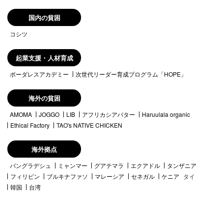
国内の貧困
コシツ
起業支援・人材育成
ボーダレスアカデミー
次世代リーダー育成プログラム「HOPE」
海外の貧困
AMOMA
JOGGO
LIB
アフリカシアバター
Haruulala organic
Ethical Factory
TAO's NATIVE CHICKEN
海外拠点
バングラデシュ
ミャンマー
グアテマラ
エクアドル
タンザニア
フィリピン
ブルキナファソ
マレーシア
セネガル
ケニア
タイ
韓国
台湾