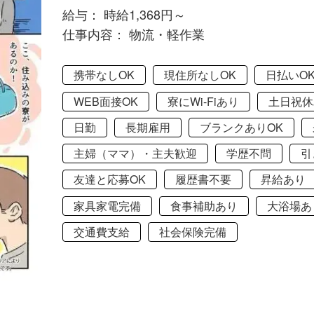
給与： 時給1,368円～
仕事内容： 物流・軽作業
携帯なしOK
現住所なしOK
日払いO
WEB面接OK
寮にWi-Fiあり
土日祝休
日勤
長期雇用
ブランクありOK
主婦（ママ）・主夫歓迎
学歴不問
引
友達と応募OK
履歴書不要
昇給あり
家具家電完備
食事補助あり
大浴場あ
交通費支給
社会保険完備