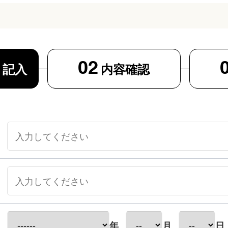
02
ト
記入
内容確認
年
月
日