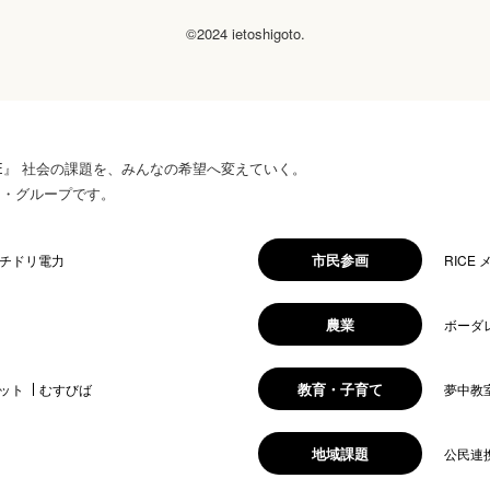
©2024 ietoshigoto.
 HOPE』 社会の課題を、みんなの希望へ変えていく。
ス・グループです。
市民参画
チドリ電力
RICE
農業
ボーダ
教育・子育て
ット
むすびば
夢中教
地域課題
公民連