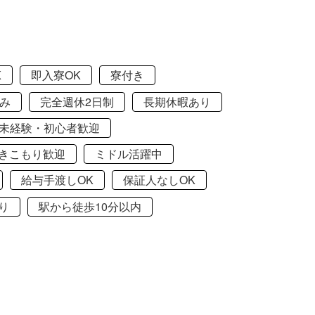
K
即入寮OK
寮付き
み
完全週休2日制
長期休暇あり
未経験・初心者歓迎
きこもり歓迎
ミドル活躍中
給与手渡しOK
保証人なしOK
り
駅から徒歩10分以内