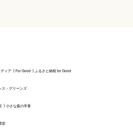
 メディア
For Good
ふるさと納税 for Good
レス・グリーンズ
室
小さな森の学童
携室