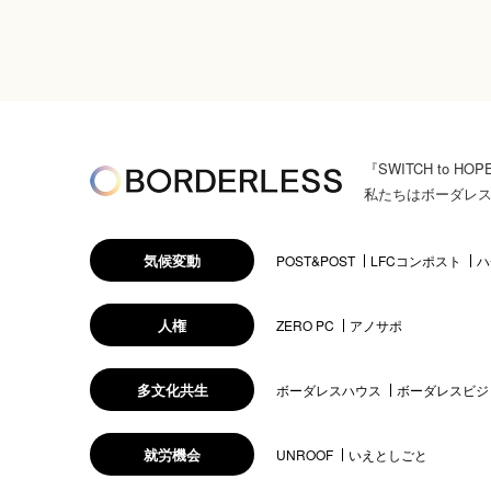
『SWITCH to
私たちはボーダレ
気候変動
POST&POST
LFCコンポスト
ハ
人権
ZERO PC
アノサポ
多文化共生
ボーダレスハウス
ボーダレスビジ
就労機会
UNROOF
いえとしごと