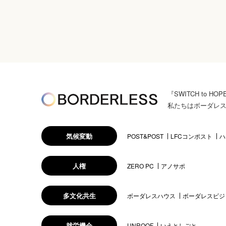
『SWITCH to
私たちはボーダレ
気候変動
POST&POST
LFCコンポスト
ハ
人権
ZERO PC
アノサポ
多文化共生
ボーダレスハウス
ボーダレスビジ
就労機会
UNROOF
いえとしごと