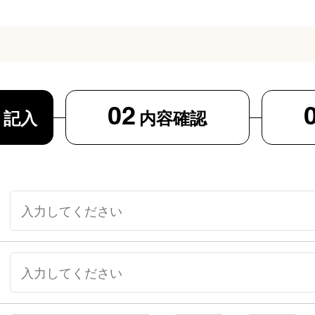
02
ト
記入
内容確認