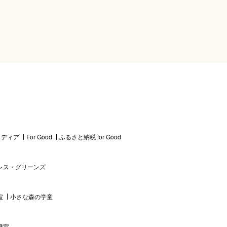
 メディア
For Good
ふるさと納税 for Good
レス・グリーンズ
室
小さな森の学童
携室