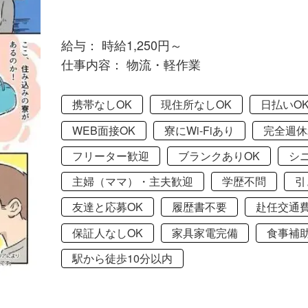
給与： 時給1,250円～
仕事内容： 物流・軽作業
携帯なしOK
現住所なしOK
日払いO
WEB面接OK
寮にWi-Fiあり
完全週休
フリーター歓迎
ブランクありOK
シ
主婦（ママ）・主夫歓迎
学歴不問
引
友達と応募OK
履歴書不要
赴任交通
保証人なしOK
家具家電完備
食事補
駅から徒歩10分以内