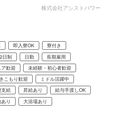
株式会社アシストパワー
K
即入寮OK
寮付き
2日制
日勤
長期雇用
ニア歓迎
未経験・初心者歓迎
きこもり歓迎
ミドル活躍中
費支給
昇給あり
給与手渡しOK
助あり
大浴場あり