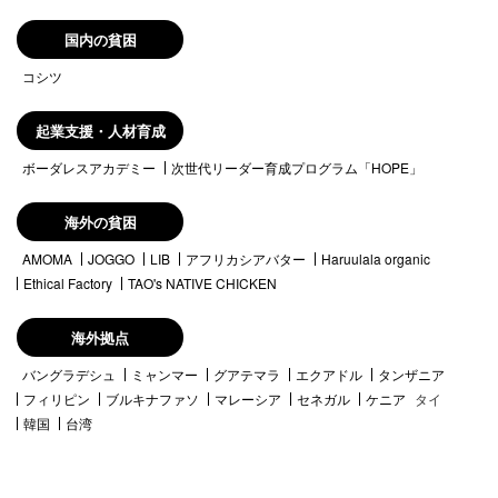
国内の貧困
コシツ
起業支援・人材育成
ボーダレスアカデミー
次世代リーダー育成プログラム「HOPE」
海外の貧困
AMOMA
JOGGO
LIB
アフリカシアバター
Haruulala organic
Ethical Factory
TAO's NATIVE CHICKEN
海外拠点
バングラデシュ
ミャンマー
グアテマラ
エクアドル
タンザニア
フィリピン
ブルキナファソ
マレーシア
セネガル
ケニア
タイ
韓国
台湾