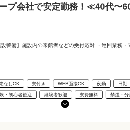
ープ会社で安定勤務！≪40代〜6
施設警備】施設内の来館者などの受付応対 ・巡回業務・
先なしOK
寮付き
WEB面接OK
夜勤
日勤
験・初心者歓迎
経験者歓迎
寮費無料
禁煙・分