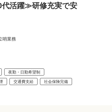
0代活躍≫研修充実で安
立哨業務
夜勤・日勤希望制
煙
交通費支給
社会保険完備