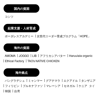
国内の貧困
コシツ
起業支援・人材育成
ボーダレスアカデミー
次世代リーダー育成プログラム「HOPE」
海外の貧困
AMOMA
JOGGO
LIB
アフリカシアバター
Haruulala organic
Ethical Factory
TAO's NATIVE CHICKEN
海外拠点
バングラデシュ
ミャンマー
グアテマラ
エクアドル
タンザニア
フィリピン
ブルキナファソ
マレーシア
セネガル
ケニア
タイ
韓国
台湾