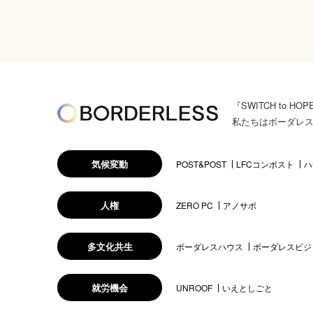
『SWITCH to
私たちはボーダレ
気候変動
POST&POST
LFCコンポスト
ハ
人権
ZERO PC
アノサポ
多文化共生
ボーダレスハウス
ボーダレスビジ
就労機会
UNROOF
いえとしごと