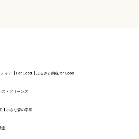
 メディア
For Good
ふるさと納税 for Good
レス・グリーンズ
室
小さな森の学童
携室