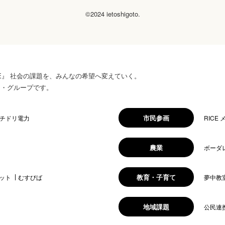
©2024 ietoshigoto.
 HOPE』 社会の課題を、みんなの希望へ変えていく。
ス・グループです。
市民参画
チドリ電力
RICE
農業
ボーダ
教育・子育て
ット
むすびば
夢中教
地域課題
公民連