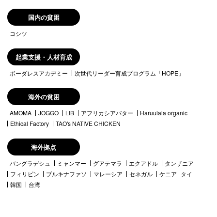
国内の貧困
コシツ
起業支援・人材育成
ボーダレスアカデミー
次世代リーダー育成プログラム「HOPE」
海外の貧困
AMOMA
JOGGO
LIB
アフリカシアバター
Haruulala organic
Ethical Factory
TAO's NATIVE CHICKEN
海外拠点
バングラデシュ
ミャンマー
グアテマラ
エクアドル
タンザニア
フィリピン
ブルキナファソ
マレーシア
セネガル
ケニア
タイ
韓国
台湾