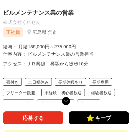
ビルメンテナンス業の営業
株式会社くれせん
正社員
広島県 呉市
給与： 月給189,000円～275,000円
仕事内容： ビルメンテナンス業の営業担当
アクセス：ＪＲ呉線 呉駅から徒歩10分
寮付き
土日祝休み
長期休暇あり
長期雇用
フリーター歓迎
未経験・初心者歓迎
経験者歓迎
ミドル活躍中
職場見学応募OK
昇給あり
駅から徒歩10分以内
車通勤OK
バイク通勤OK
応募する
キープ
交通費支給
社会保険完備