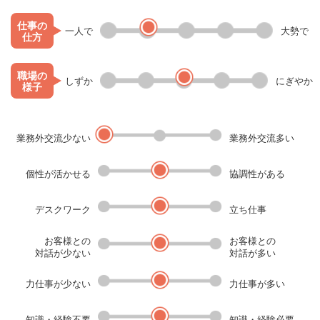
仕事の
一人で
大勢で
仕方
職場の
しずか
にぎやか
様子
業務外交流少ない
業務外交流多い
個性が活かせる
協調性がある
デスクワーク
立ち仕事
お客様との
お客様との
対話が少ない
対話が多い
力仕事が少ない
力仕事が多い
知識・経験不要
知識・経験必要