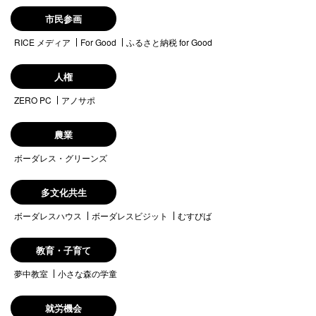
市民参画
RICE メディア
For Good
ふるさと納税 for Good
人権
ZERO PC
アノサポ
農業
ボーダレス・グリーンズ
多文化共生
ボーダレスハウス
ボーダレスビジット
むすびば
教育・子育て
夢中教室
小さな森の学童
就労機会