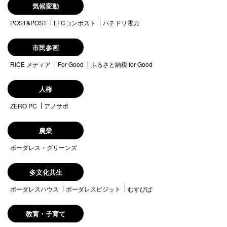
気候変動
POST&POST
LFCコンポスト
ハチドリ電力
市民参画
RICE メディア
For Good
ふるさと納税 for Good
人権
ZERO PC
アノサポ
農業
ボーダレス・グリーンズ
多文化共生
ボーダレスハウス
ボーダレスビジット
むすびば
教育・子育て