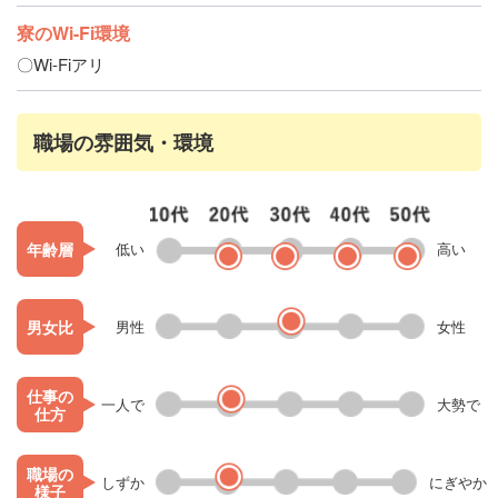
寮のWi-Fi環境
〇Wi-Fiアリ
職場の雰囲気・環境
年齢層
低い
高い
男女比
男性
女性
仕事の
一人で
大勢で
仕方
職場の
しずか
にぎやか
様子