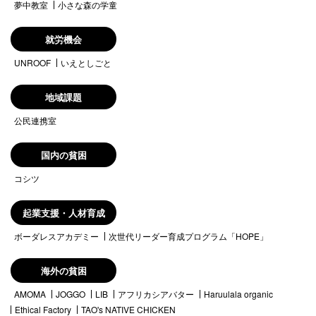
夢中教室
小さな森の学童
就労機会
UNROOF
いえとしごと
地域課題
公民連携室
国内の貧困
コシツ
起業支援・人材育成
ボーダレスアカデミー
次世代リーダー育成プログラム「HOPE」
海外の貧困
AMOMA
JOGGO
LIB
アフリカシアバター
Haruulala organic
Ethical Factory
TAO's NATIVE CHICKEN