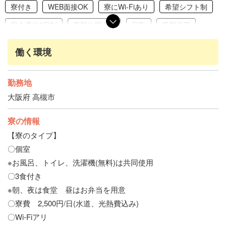
寮付き
WEB面接OK
寮にWi-Fiあり
希望シフト制
完全週休2日制
長期休暇あり
日勤
長期雇用
未経験・初心者歓迎
学歴不問
経験者歓迎
働く環境
引きこもり歓迎
ミドル活躍中
友達と応募OK
履歴書不要
赴任交通費支給
職場見学応募OK
勤務地
大阪府 高槻市
昇給あり
給与手渡しOK
保証人なしOK
家具家電完備
食事補助あり
大浴場あり
寮の情報
交通費支給
社会保険完備
【寮のタイプ】
〇個室
※お風呂、トイレ、洗濯機(無料)は共同使用
〇3食付き
※朝、夜は食堂 昼はお弁当を用意
〇寮費 2,500円/日(水道、光熱費込み)
〇Wi-Fiアリ