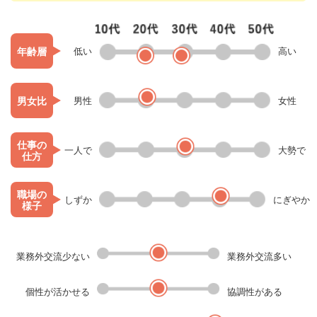
年齢層
低い
高い
男女比
男性
女性
仕事の
一人で
大勢で
仕方
職場の
しずか
にぎやか
様子
業務外交流少ない
業務外交流多い
個性が活かせる
協調性がある