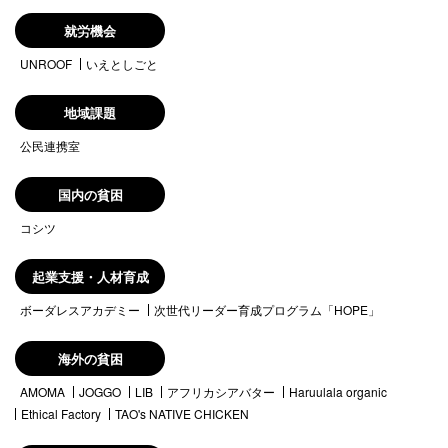
就労機会
UNROOF
いえとしごと
地域課題
公民連携室
国内の貧困
コシツ
起業支援・人材育成
ボーダレスアカデミー
次世代リーダー育成プログラム「HOPE」
海外の貧困
AMOMA
JOGGO
LIB
アフリカシアバター
Haruulala organic
Ethical Factory
TAO's NATIVE CHICKEN