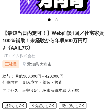
【最短当日内定可！】Web面談1回／社宅家賃
100％補助！未経験から年収500万円可
♪《AAIL7C》
UTエイム株式会社
正社員
愛知県 大府市
給与： 月給300,000円～420,000円
仕事内容： 組み立て・塗装・検査
アクセス：最寄り駅：JR東海道本線 大府駅
携帯なしOK
身分証なしOK
現住所なしOK