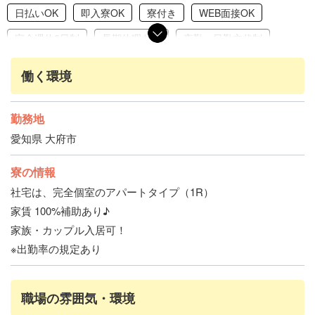
日払いOK
即入寮OK
寮付き
WEB面接OK
完全週休2日制
長期休暇あり
夜勤・日勤交代制
フリーター歓迎
ブランクありOK
未経験・初心者歓迎
働く環境
学歴不問
経験者歓迎
引きこもり歓迎
カップル応募OK
友達と応募OK
履歴書不要
勤務地
愛知県 大府市
赴任交通費支給
保証人なしOK
寮費無料
家賃補助あり
駐車場あり
2人入寮可能
寮の情報
アパート・マンションタイプ
禁煙・分煙
車通勤OK
社宅は、完全個室のアパートタイプ（1R）
家賃 100%補助あり♪
バイク通勤OK
交通費支給
社会保険完備
家族・カップル入居可！
社員登用あり
高時給（1500円以上）
※出勤率の規定あり
職場の雰囲気・環境