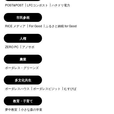
POST&POST
LFCコンポスト
ハチドリ電力
市民参画
RICE メディア
For Good
ふるさと納税 for Good
人権
ZERO PC
アノサポ
農業
ボーダレス・グリーンズ
多文化共生
ボーダレスハウス
ボーダレスビジット
むすびば
教育・子育て
夢中教室
小さな森の学童