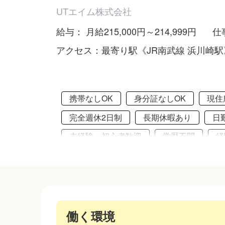
UTエイム株式会社
給与： 月給215,000円～214,999円
仕
アクセス：最寄り駅《JR南武線 浜川崎駅
携帯なしOK
身分証なしOK
現住
完全週休2日制
長期休暇あり
日
未経験・初心者歓迎
学歴不問
経
保証人なしOK
家賃補助あり
駐
社員登用あり
働く環境