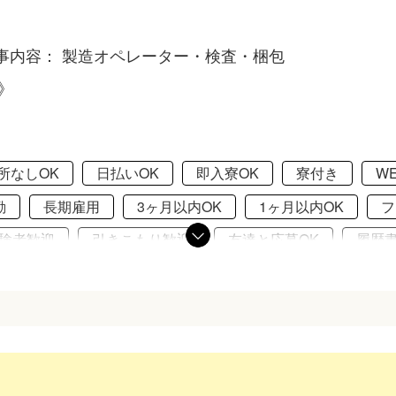
事内容： 製造オペレーター・検査・梱包
》
所なしOK
日払いOK
即入寮OK
寮付き
W
勤
長期雇用
3ヶ月以内OK
1ヶ月以内OK
フ
験者歓迎
引きこもり歓迎
友達と応募OK
履歴
車場あり
アパート・マンションタイプ
禁煙・分煙