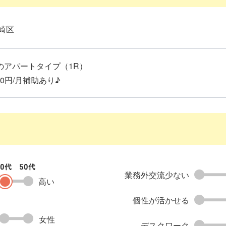
崎区
のアパートタイプ（1R）
00円/月補助あり♪
業務外交流少ない
高い
個性が活かせる
女性
デスクワーク