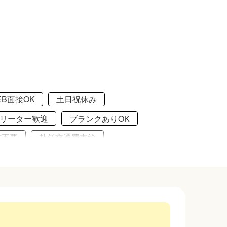
EB面接OK
土日祝休み
リーター歓迎
ブランクありOK
書不要
赴任交通費支給
交通費支給
社会保険完備