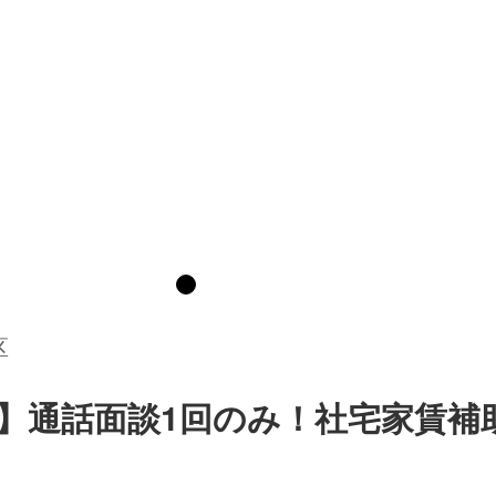
区
結♪】通話面談1回のみ！社宅家賃