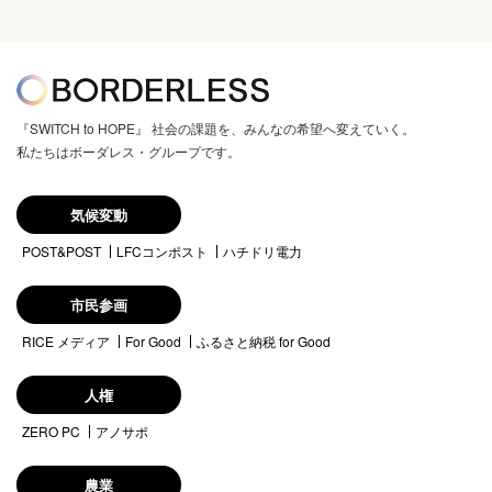
『SWITCH to HOPE』 社会の課題を、みんなの希望へ変えていく。
私たちはボーダレス・グループです。
気候変動
POST&POST
LFCコンポスト
ハチドリ電力
市民参画
RICE メディア
For Good
ふるさと納税 for Good
人権
ZERO PC
アノサポ
農業