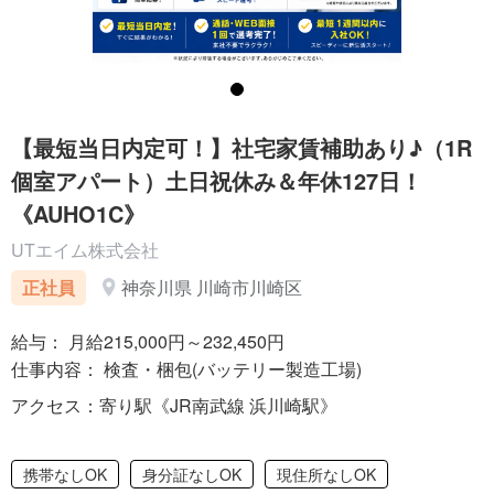
【最短当日内定可！】社宅家賃補助あり♪（1R
個室アパート）土日祝休み＆年休127日！
《AUHO1C》
UTエイム株式会社
正社員
神奈川県 川崎市川崎区
給与： 月給215,000円～232,450円
仕事内容： 検査・梱包(バッテリー製造工場)
アクセス：寄り駅《JR南武線 浜川崎駅》
携帯なしOK
身分証なしOK
現住所なしOK