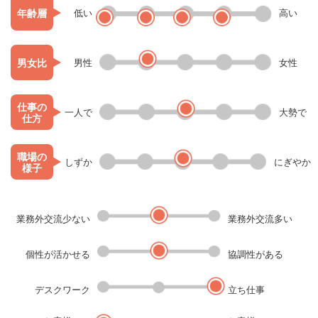
年齢層
低い
高い
男女比
男性
女性
仕事の
一人で
大勢で
仕方
職場の
しずか
にぎやか
様子
業務外交流少ない
業務外交流多い
個性が活かせる
協調性がある
デスクワーク
立ち仕事