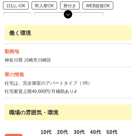
日払いOK
即入寮OK
寮付き
WEB面接OK
土日祝休み
完全週休2日制
長期休暇あり
夜勤・日勤交代制
長期雇用
3ヶ月以内OK
働く環境
1ヶ月以内OK
フリーター歓迎
ブランクありOK
未経験・初心者歓迎
学歴不問
経験者歓迎
勤務地
神奈川県 川崎市川崎区
引きこもり歓迎
友達と応募OK
履歴書不要
赴任交通費支給
保証人なしOK
家賃補助あり
寮の情報
アパート・マンションタイプ
禁煙・分煙
交通費支給
社宅は、完全個室のアパートタイプ（1R）
社宅家賃上限40,000円/月補助あり♪
社会保険完備
社員登用あり
職場の雰囲気・環境