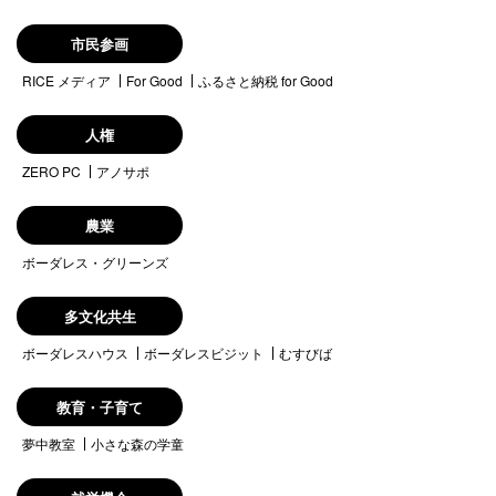
市民参画
RICE メディア
For Good
ふるさと納税 for Good
人権
ZERO PC
アノサポ
農業
ボーダレス・グリーンズ
多文化共生
ボーダレスハウス
ボーダレスビジット
むすびば
教育・子育て
夢中教室
小さな森の学童