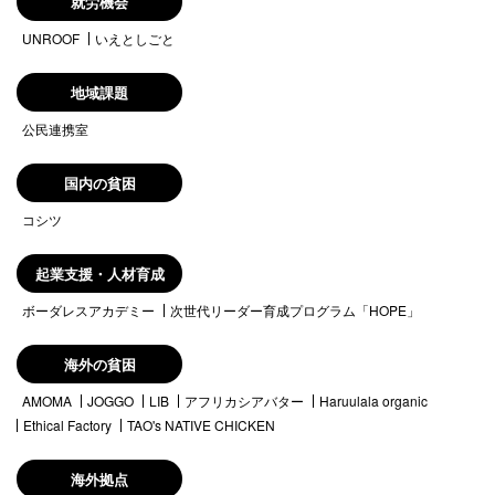
就労機会
UNROOF
いえとしごと
地域課題
公民連携室
国内の貧困
コシツ
起業支援・人材育成
ボーダレスアカデミー
次世代リーダー育成プログラム「HOPE」
海外の貧困
AMOMA
JOGGO
LIB
アフリカシアバター
Haruulala organic
Ethical Factory
TAO's NATIVE CHICKEN
海外拠点