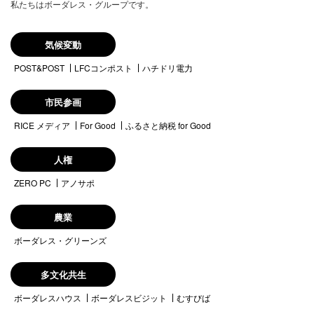
私たちはボーダレス・グループです。
気候変動
POST&POST
LFCコンポスト
ハチドリ電力
市民参画
RICE メディア
For Good
ふるさと納税 for Good
人権
ZERO PC
アノサポ
農業
ボーダレス・グリーンズ
多文化共生
ボーダレスハウス
ボーダレスビジット
むすびば