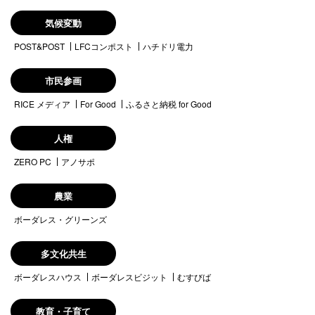
気候変動
POST&POST
LFCコンポスト
ハチドリ電力
市民参画
RICE メディア
For Good
ふるさと納税 for Good
人権
ZERO PC
アノサポ
農業
ボーダレス・グリーンズ
多文化共生
ボーダレスハウス
ボーダレスビジット
むすびば
教育・子育て