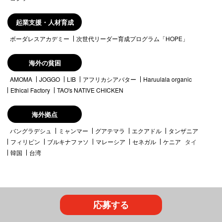
起業支援・人材育成
ボーダレスアカデミー
次世代リーダー育成プログラム「HOPE」
海外の貧困
AMOMA
JOGGO
LIB
アフリカシアバター
Haruulala organic
Ethical Factory
TAO's NATIVE CHICKEN
海外拠点
バングラデシュ
ミャンマー
グアテマラ
エクアドル
タンザニア
フィリピン
ブルキナファソ
マレーシア
セネガル
ケニア
タイ
韓国
台湾
応募する