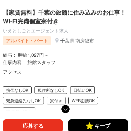
【家賃無料】千葉の旅館に住み込みのお仕事！
Wi-Fi完備個室寮付き
いえとしごとエージェント求人
アルバイト・パート
千葉県 南房総市
給与： 時給1,027円～
仕事内容： 旅館スタッフ
アクセス：
携帯なしOK
現住所なしOK
日払いOK
緊急連絡先なしOK
寮付き
WEB面接OK
寮にWi-Fiあり
応募する
キープ