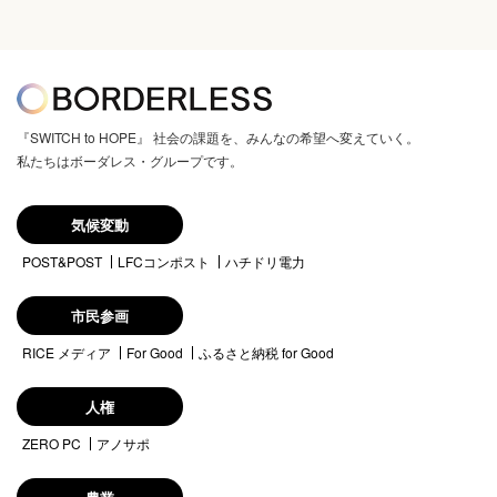
『SWITCH to HOPE』 社会の課題を、みんなの希望へ変えていく。
私たちはボーダレス・グループです。
気候変動
POST&POST
LFCコンポスト
ハチドリ電力
市民参画
RICE メディア
For Good
ふるさと納税 for Good
人権
ZERO PC
アノサポ