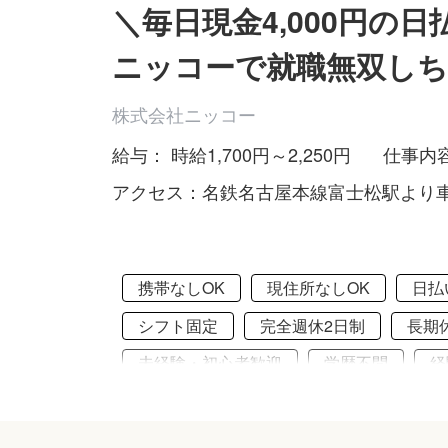
＼毎日現金4,000円の
ニッコーで就職無双しちゃお
株式会社ニッコー
給与： 時給1,700円～2,250円
仕事内
アクセス：名鉄名古屋本線富士松駅より車
携帯なしOK
現住所なしOK
日払
シフト固定
完全週休2日制
長期
未経験・初心者歓迎
学歴不問
経
職場見学応募OK
昇給あり
髪型
アパート・マンションタイプ
引っ越