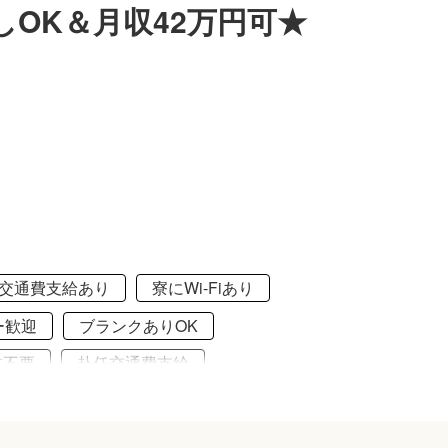
しOK＆月収42万円可★
交通費支給あり
寮にWi-Fiあり
ー歓迎
ブランクありOK
書不要
赴任交通費支給
事補助あり
交通費支給
社会保険完備