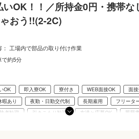
日払いOK！！／所持金0円・携帯な
う!!(2-2C)
容： 工場内で部品の取り付け作業
で約5分
いOK
即入寮OK
寮付き
WEB面接OK
面接
休暇あり
夜勤・日勤交代制
長期雇用
フリータ
験者歓迎
引きこもり歓迎
友達と応募OK
履歴
自由
寮費無料
駐車場あり
家具家電完備
食
し補助あり
禁煙・分煙
車通勤OK
バイク通勤OK