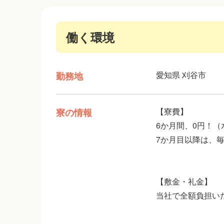
社員登用あり
高時給（1500円以上）
働く環境
愛知県 刈谷市
勤務地
【寮費】
寮の情報
6か月間、0円！
7か月目以降は、毎月
【敷金・礼金】
当社で全額負担い