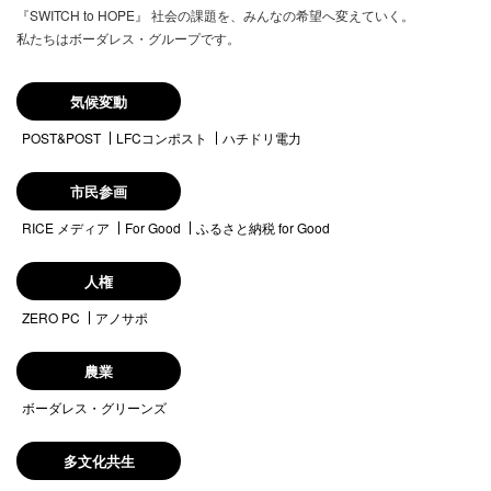
『SWITCH to HOPE』 社会の課題を、みんなの希望へ変えていく。
私たちはボーダレス・グループです。
気候変動
POST&POST
LFCコンポスト
ハチドリ電力
市民参画
RICE メディア
For Good
ふるさと納税 for Good
人権
ZERO PC
アノサポ
農業
ボーダレス・グリーンズ
多文化共生