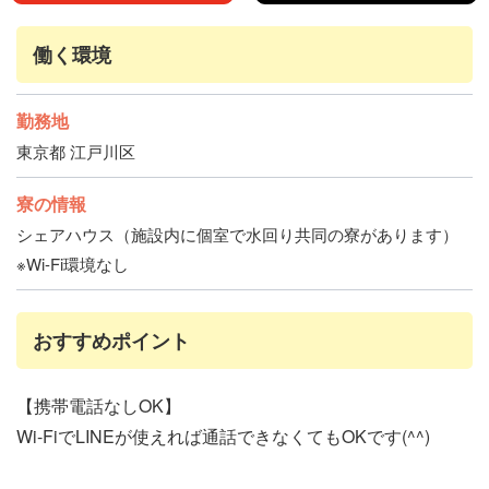
家賃補助あり
家具家電完備
駅から徒歩10分以内
寮から徒歩10分以内
バイク通勤OK
交通費支給
働く環境
社会保険完備
社員登用あり
勤務地
東京都 江戸川区
寮の情報
シェアハウス（施設内に個室で水回り共同の寮があります）
※Wi-Fi環境なし
おすすめポイント
【携帯電話なしOK】
Wi-FiでLINEが使えれば通話できなくてもOKです(^^)