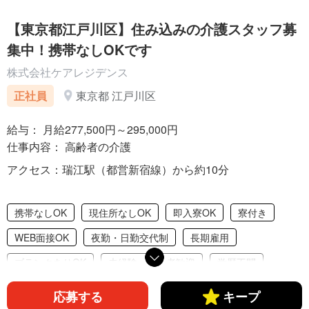
【東京都江戸川区】住み込みの介護スタッフ募
集中！携帯なしOKです
株式会社ケアレジデンス
正社員
東京都 江戸川区
給与： 月給277,500円～295,000円
仕事内容： 高齢者の介護
アクセス：瑞江駅（都営新宿線）から約10分
携帯なしOK
現住所なしOK
即入寮OK
寮付き
WEB面接OK
夜勤・日勤交代制
長期雇用
ブランクありOK
未経験・初心者歓迎
学歴不問
経験者歓迎
職場見学応募OK
昇給あり
応募する
キープ