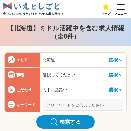
会社のココ知りたい！が
わかる求人サイト
キープ
メニュー
【北海道】ミドル活躍中を含む求人情報
（全0件）
選択＞
北海道
エリア
選択＞
選択してください
職種
選択＞
ミドル活躍中
こだわり
キーワード
検索する