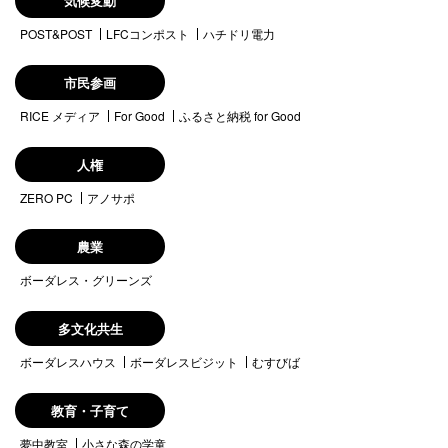
気候変動
POST&POST
LFCコンポスト
ハチドリ電力
市民参画
RICE メディア
For Good
ふるさと納税 for Good
人権
ZERO PC
アノサポ
農業
ボーダレス・グリーンズ
多文化共生
ボーダレスハウス
ボーダレスビジット
むすびば
教育・子育て
夢中教室
小さな森の学童