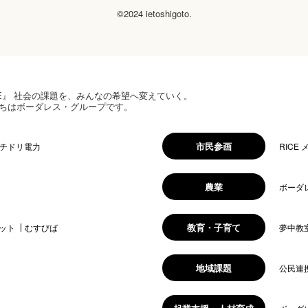
©2024 ietoshigoto.
 HOPE』 社会の課題を、みんなの希望へ変えていく。
ちはボーダレス・グループです。
市民参画
チドリ電力
RICE
農業
ボーダ
教育・子育て
ット
むすびば
夢中教
地域課題
公民連