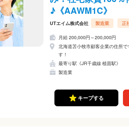
♪《AAWM1C》
UTエイム株式会社
製造業
正
月給 200,000円～200,000円
北海道苫小牧市顧客企業の住所で
す！
最寄り駅《JR千歳線 植苗駅》
製造業
キープする