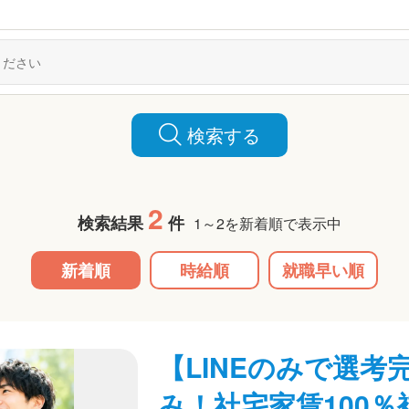
検索する
2
検索結果
件
1～2を新着順で表示中
新着順
時給順
就職早い順
【LINEのみで選考
み！社宅家賃100％