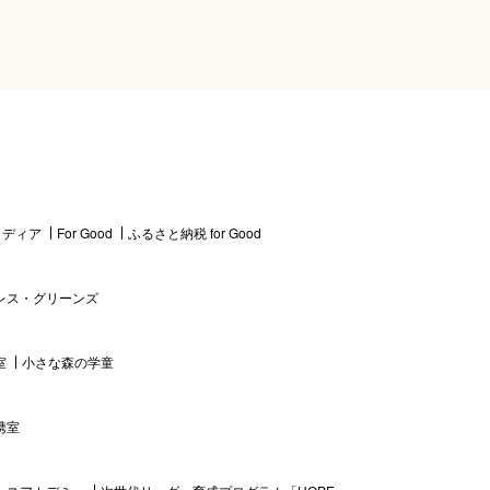
 メディア
For Good
ふるさと納税 for Good
レス・グリーンズ
室
小さな森の学童
携室