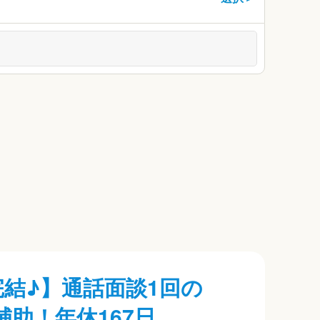
完結♪】通話面談1回の
補助！年休167日