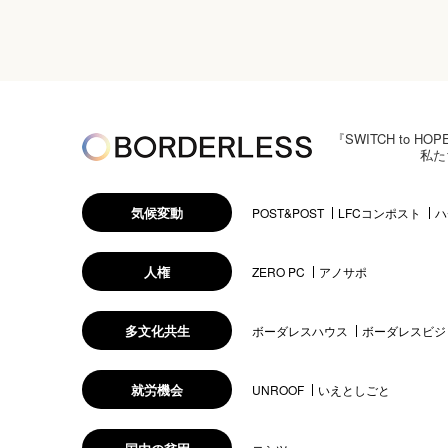
『SWITCH to
私た
気候変動
POST&POST
LFCコンポスト
ハ
人権
ZERO PC
アノサポ
多文化共生
ボーダレスハウス
ボーダレスビジ
就労機会
UNROOF
いえとしごと