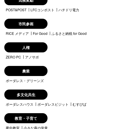
気候変動
POST&POST
LFCコンポスト
ハチドリ電力
市民参画
RICE メディア
For Good
ふるさと納税 for Good
人権
ZERO PC
アノサポ
農業
ボーダレス・グリーンズ
多文化共生
ボーダレスハウス
ボーダレスビジット
むすびば
教育・子育て
夢中教室
小さな森の学童