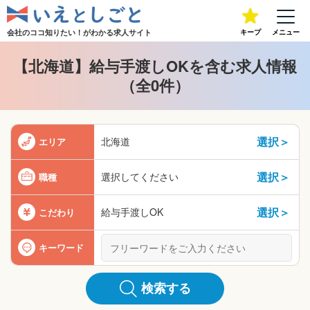
会社のココ知りたい！が
わかる求人サイト
キープ
メニュー
【北海道】給与手渡しOKを含む求人情報
（全0件）
選択＞
北海道
エリア
選択＞
選択してください
職種
選択＞
給与手渡しOK
こだわり
キーワード
検索する