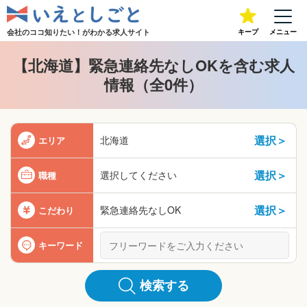
会社のココ知りたい！が
わかる求人サイト
キープ
メニュー
【北海道】緊急連絡先なしOKを含む求人
情報（全0件）
選択＞
北海道
エリア
選択＞
選択してください
職種
選択＞
緊急連絡先なしOK
こだわり
キーワード
検索する