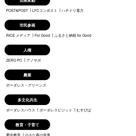
気候変動
POST&POST
LFCコンポスト
ハチドリ電力
市民参画
RICE メディア
For Good
ふるさと納税 for Good
人権
ZERO PC
アノサポ
農業
ボーダレス・グリーンズ
多文化共生
ボーダレスハウス
ボーダレスビジット
むすびば
教育・子育て
夢中教室
小さな森の学童