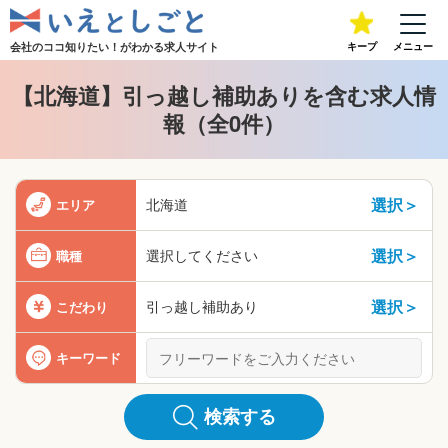
会社のココ知りたい！が
わかる求人サイト
キープ
メニュー
【北海道】引っ越し補助ありを含む求人情
報（全0件）
選択＞
北海道
エリア
選択＞
選択してください
職種
選択＞
引っ越し補助あり
こだわり
キーワード
検索する