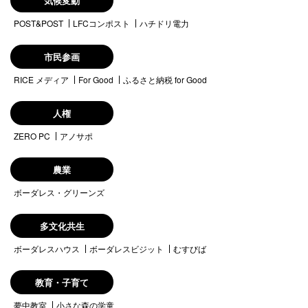
気候変動
POST&POST
LFCコンポスト
ハチドリ電力
市民参画
RICE メディア
For Good
ふるさと納税 for Good
人権
ZERO PC
アノサポ
農業
ボーダレス・グリーンズ
多文化共生
ボーダレスハウス
ボーダレスビジット
むすびば
教育・子育て
夢中教室
小さな森の学童