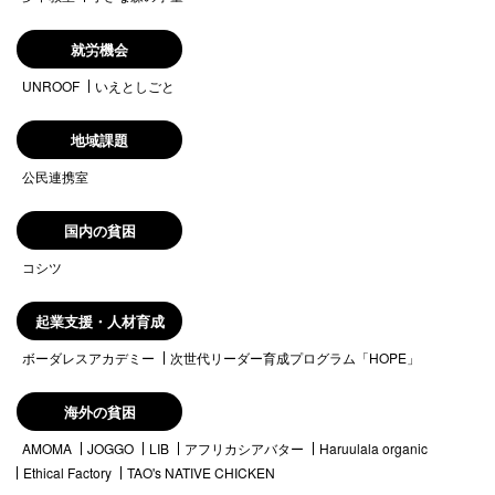
就労機会
UNROOF
いえとしごと
地域課題
公民連携室
国内の貧困
コシツ
起業支援・人材育成
ボーダレスアカデミー
次世代リーダー育成プログラム「HOPE」
海外の貧困
AMOMA
JOGGO
LIB
アフリカシアバター
Haruulala organic
Ethical Factory
TAO's NATIVE CHICKEN