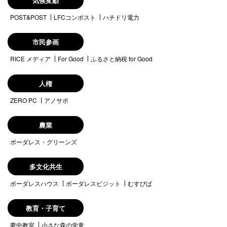
気候変動
POST&POST
LFCコンポスト
ハチドリ電力
市民参画
RICE メディア
For Good
ふるさと納税 for Good
人権
ZERO PC
アノサポ
農業
ボーダレス・グリーンズ
多文化共生
ボーダレスハウス
ボーダレスビジット
むすびば
教育・子育て
夢中教室
小さな森の学童