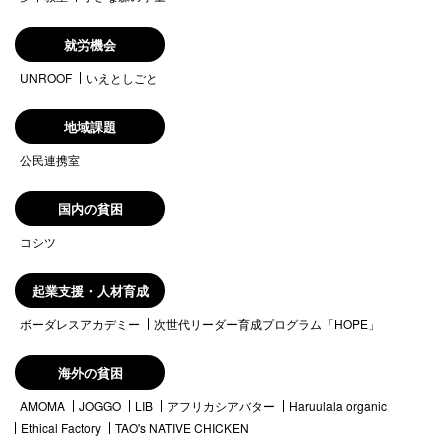
就労機会
UNROOF
いえとしごと
地域課題
公民連携室
国内の貧困
コシツ
起業支援・人材育成
ボーダレスアカデミー
次世代リーダー育成プログラム「HOPE」
海外の貧困
AMOMA
JOGGO
LIB
アフリカシアバター
Haruulala organic
Ethical Factory
TAO's NATIVE CHICKEN