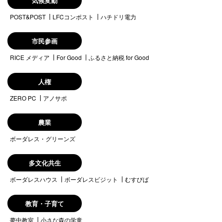
気候変動
POST&POST
LFCコンポスト
ハチドリ電力
市民参画
RICE メディア
For Good
ふるさと納税 for Good
人権
ZERO PC
アノサポ
農業
ボーダレス・グリーンズ
多文化共生
ボーダレスハウス
ボーダレスビジット
むすびば
教育・子育て
夢中教室
小さな森の学童