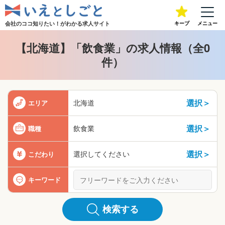
会社のココ知りたい！が
わかる求人サイト
キープ
メニュー
【北海道】「飲食業」の求人情報（全0
件）
選択＞
北海道
エリア
選択＞
飲食業
職種
選択＞
選択してください
こだわり
キーワード
検索する