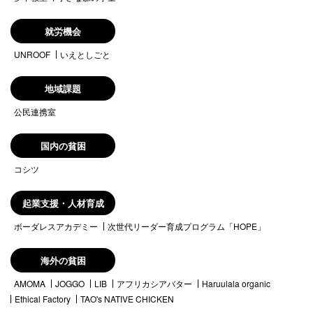
就労機会
UNROOF
いえとしごと
地域課題
公民連携室
国内の貧困
コシツ
起業支援・人材育成
ボーダレスアカデミー
次世代リーダー育成プログラム「HOPE」
海外の貧困
AMOMA
JOGGO
LIB
アフリカシアバター
Haruulala organic
Ethical Factory
TAO's NATIVE CHICKEN