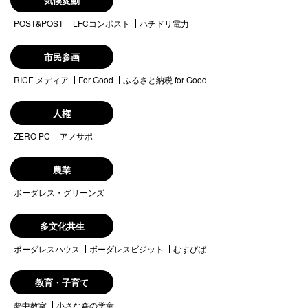
気候変動
POST&POST
LFCコンポスト
ハチドリ電力
市民参画
RICE メディア
For Good
ふるさと納税 for Good
人権
ZERO PC
アノサポ
農業
ボーダレス・グリーンズ
多文化共生
ボーダレスハウス
ボーダレスビジット
むすびば
教育・子育て
夢中教室
小さな森の学童